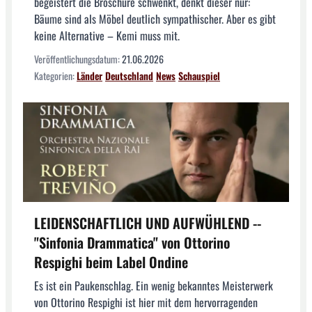
begeistert die Broschüre schwenkt, denkt dieser nur:
Bäume sind als Möbel deutlich sympathischer. Aber es gibt
keine Alternative – Kemi muss mit.
Veröffentlichungsdatum:
21.06.2026
Kategorien:
Länder
Deutschland
News
Schauspiel
LEIDENSCHAFTLICH UND AUFWÜHLEND --
"Sinfonia Drammatica" von Ottorino
Respighi beim Label Ondine
Es ist ein Paukenschlag. Ein wenig bekanntes Meisterwerk
von Ottorino Respighi ist hier mit dem hervorragenden