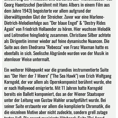
Georg Haentzschel (berühmt mit Hans Albers in einem Film aus
dem Jahre 1943) begeisterte vor allem aufgrund der
überwältigenden Glut der Streicher. Zuvor war eine Marlene-
Dietrich-Melodienfolge aus "Der blaue Engel" & "Destry Rides
Again" von Friedrich Hollaender zu hören. Hier wuchsen Melodik
und Leitmotive feingliedrig zusammen. Christiane Silber achtete
als Dirigentin immer wieder auf feine dynamische Nuancen. Die
Suite aus dem Ehedrama "Rebecca" von Franz Waxman hatte es
ebenfalls in sich. Seelische Abgründe wurden von der Musik in
atemloser Weise untermalt.
Ein weiterer Höhepunkt war die grandios instrumentierte Suite
aus "Der Herr der 7 Meere" ("The Sea Hawk") von Erich Wolfgang
Korngold, der vor allem als Opernkomponist berühmt wurde, ehe
er nach Hollywood emigrierte. Mit 11 Jahren hatte Korngold
bereits ein Ballett komponiert, das an der Wiener Staatsoper
unter der Leitung von Gustav Mahler uraufgeführt wurde. Bei
seiner Suite erstaunte vor allem die komplizierte Chromatik, die
die einzelnen Motive aber nicht zudeckte, sondern grell zutage