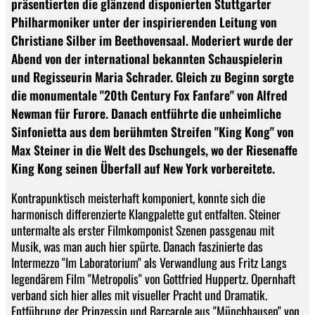
präsentierten die glänzend disponierten Stuttgarter
Philharmoniker unter der inspirierenden Leitung von
Christiane Silber im Beethovensaal. Moderiert wurde der
Abend von der international bekannten Schauspielerin
und Regisseurin Maria Schrader. Gleich zu Beginn sorgte
die monumentale "20th Century Fox Fanfare" von Alfred
Newman für Furore. Danach entführte die unheimliche
Sinfonietta aus dem berühmten Streifen "King Kong" von
Max Steiner in die Welt des Dschungels, wo der Riesenaffe
King Kong seinen Überfall auf New York vorbereitete.
Kontrapunktisch meisterhaft komponiert, konnte sich die
harmonisch differenzierte Klangpalette gut entfalten. Steiner
untermalte als erster Filmkomponist Szenen passgenau mit
Musik, was man auch hier spürte. Danach faszinierte das
Intermezzo "Im Laboratorium" als Verwandlung aus Fritz Langs
legendärem Film "Metropolis" von Gottfried Huppertz. Opernhaft
verband sich hier alles mit visueller Pracht und Dramatik.
Entführung der Prinzessin und Barcarole aus "Münchhausen" von