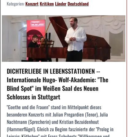
Kategorien:
Konzert
Kritiken
Länder
Deutschland
DICHTERLIEBE IN LEBENSSTATIONEN --
Internationale Hugo- Wolf-Akademie: "The
Blind Spot" im Weißen Saal des Neuen
Schlosses in Stuttgart
"Goethe und die Frauen" stand im Mittelpunkt dieses
besonderen Konzerts mit Julian Pregardien (Tenor), Julia
Nachtmann (Sprecherin) und Kristian Bezuidenhout
(Hammerflügel). Gleich zu Beginn faszinierte der "Prolog in
Leipzig: Käthchen" mit Franz Schuberts "Willkommen und