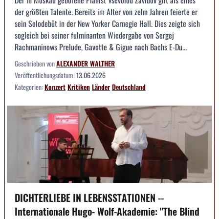
Der in Moskau geborene Pianist Vsevolod Zavidov gilt als eines
der größten Talente. Bereits im Alter von zehn Jahren feierte er
sein Solodebüt in der New Yorker Carnegie Hall. Dies zeigte sich
sogleich bei seiner fulminanten Wiedergabe von Sergej
Rachmaninows Prelude, Gavotte & Gigue nach Bachs E-Du...
Geschrieben von
ALEXANDER WALTHER
Veröffentlichungsdatum:
13.06.2026
Kategorien:
Konzert
Kritiken
Länder
Deutschland
DICHTERLIEBE IN LEBENSSTATIONEN --
Internationale Hugo- Wolf-Akademie: "The Blind