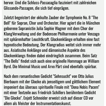
hervor. Und die Schluss-Passacaglia fasziniert mit zahlreichen
Glissando-Passagen, die sich tief einprägen.
Zuletzt begeistert der okkulte Zauber der Symphonie No. 8 "The
Bell" für Sopran, Chor und Orchester. Hier agiert die in München
geborene Sopranistin Julia Sophie Wagner mit dem Chor der
KlangVerwaltung und der Bodensee Philharmonie unter Venzago
mit sphärenhafter Leuchtkraft. Glockenklänge erhalten eine fast
hypnotische Bedeutung. Der Klangradius weitet sich immer mehr
aus. Asiatische Anklänge und dämonische Aspekte des
Glockenklangs finden dabei eindringlich zusammen. Beim Satz
"The Bells" findet sich auch eine originelle Hommage an William
Byrd. Die Minimal Music und Arvo Pärt sind ebenfalls spürbar.
Nach dem romantischen Gedicht "Sehnsucht" von Otto Julius
Bierbaum mit der Glocke als jenseitigem und göttlichem Element
imponiert das überaus spirituelle Finale mit "Dona Nobis Pacem"
mit einer Textzeile aus Friedrich Schillers berühmtem Gedicht
"Die Glocke". Enjott Schneider erweist sich auf dieser CD vor
allem als Meister der Instrumentationskunst.