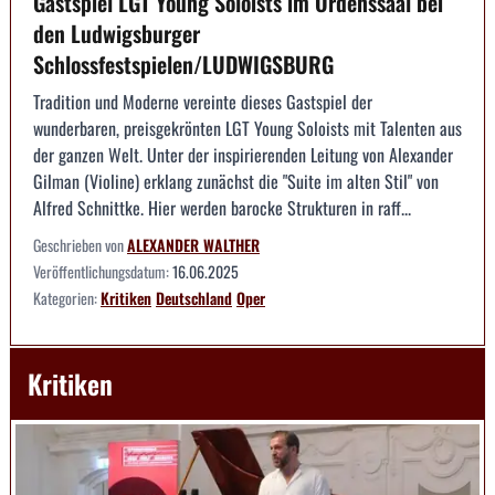
Gastspiel LGT Young Soloists im Ordenssaal bei
den Ludwigsburger
Schlossfestspielen/LUDWIGSBURG
Tradition und Moderne vereinte dieses Gastspiel der
wunderbaren, preisgekrönten LGT Young Soloists mit Talenten aus
der ganzen Welt. Unter der inspirierenden Leitung von Alexander
Gilman (Violine) erklang zunächst die "Suite im alten Stil" von
Alfred Schnittke. Hier werden barocke Strukturen in raff...
Geschrieben von
ALEXANDER WALTHER
Veröffentlichungsdatum:
16.06.2025
Kategorien:
Kritiken
Deutschland
Oper
Kritiken