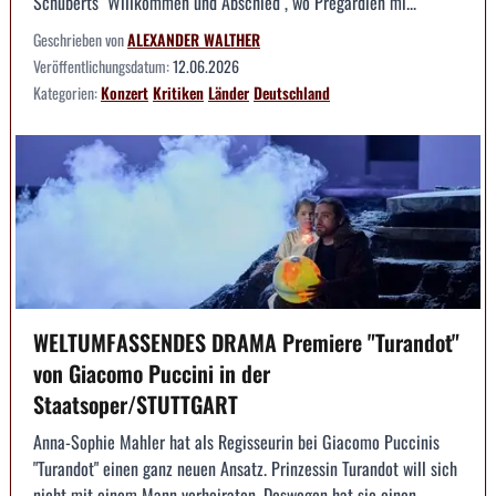
Schuberts "Willkommen und Abschied", wo Pregardien mi...
Geschrieben von
ALEXANDER WALTHER
Veröffentlichungsdatum:
12.06.2026
Kategorien:
Konzert
Kritiken
Länder
Deutschland
WELTUMFASSENDES DRAMA Premiere "Turandot"
von Giacomo Puccini in der
Staatsoper/STUTTGART
Anna-Sophie Mahler hat als Regisseurin bei Giacomo Puccinis
"Turandot" einen ganz neuen Ansatz. Prinzessin Turandot will sich
nicht mit einem Mann verheiraten. Deswegen hat sie einen