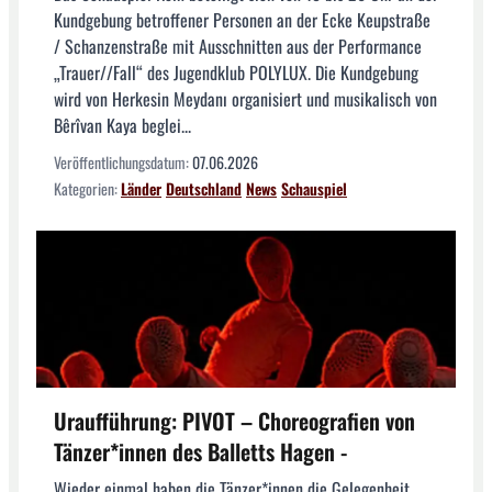
Kundgebung betroffener Personen an der Ecke Keupstraße
/ Schanzenstraße mit Ausschnitten aus der Performance
„Trauer//Fall“ des Jugendklub POLYLUX. Die Kundgebung
wird von Herkesin Meydanı organisiert und musikalisch von
Bêrîvan Kaya beglei...
Veröffentlichungsdatum:
07.06.2026
Kategorien:
Länder
Deutschland
News
Schauspiel
Uraufführung: PIVOT – Choreografien von
Tänzer*innen des Balletts Hagen -
Wieder einmal haben die Tänzer*innen die Gelegenheit