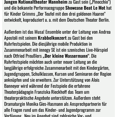
Jungen Nationaltheater Mannheim
zu Gast sein („Pinocchio“)
und die bekannte Performacegruppe
Showcase Beat Le Mot
hat
für Kinder Grimms „Der Teufel mit den drei goldenen Haaren“
entwickelt, koproduziert u. a. mit dem Deutschen Theater Berlin.
Außerdem ist das Musa! Ensemble unter der Leitung von Andrea
Apostoli mit seinem
Krabbelkonzert
zu Gast bei den
Ruhrfestspielen. Die diesjährige mobile Produktion in
Zusammenarbeit mit innogy SE ist ein szenisches Live-Hörspiel
nach Otfried Preußlers
„Der kleine Wassermann“
. Die
Ruhrfestspiele möchten auch unter neuer Leitung an die
langjährige erfolgreiche Zusammenarbeit mit den Kindergärten,
Jugendgruppen, Schulklassen, Kursen und Seminaren der Region
anknüpfen und sie erweitern. Zur Unterstützung von Alois
Banneyer wird während der Festspiele die erfahrene
Theaterpädagogin Franziska Rieckhoff das Team um
theaterpraktische Angebote unterstützen. Außerdem steht
Dramaturgin Monika Gies-Hasmann als Ansprechpartnerin für
alle Fragen rund um das Kinder- und Jugendprogramm zur
Verfügung. Neu im Angebot sind zahlreiche Vor- und