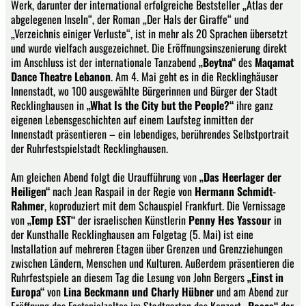
Werk, darunter der international erfolgreiche Beststeller „Atlas der
abgelegenen Inseln“, der Roman „Der Hals der Giraffe“ und
„Verzeichnis einiger Verluste“, ist in mehr als 20 Sprachen übersetzt
und wurde vielfach ausgezeichnet. Die Eröffnungsinszenierung direkt
im Anschluss ist der internationale Tanzabend
„Beytna“
des
Maqamat
Dance Theatre Lebanon
. Am 4. Mai geht es in die Recklinghäuser
Innenstadt, wo 100 ausgewählte Bürgerinnen und Bürger der Stadt
Recklinghausen in
„What Is the City but the People?“
ihre ganz
eigenen Lebensgeschichten auf einem Laufsteg inmitten der
Innenstadt präsentieren – ein lebendiges, berührendes Selbstportrait
der Ruhrfestspielstadt Recklinghausen.
Am gleichen Abend folgt die Uraufführung von
„Das Heerlager der
Heiligen“
nach Jean Raspail in der Regie von
Hermann Schmidt-
Rahmer
, koproduziert mit dem Schauspiel Frankfurt. Die Vernissage
von
„Temp EST“
der israelischen Künstlerin
Penny Hes Yassour
in
der Kunsthalle Recklinghausen am Folgetag (5. Mai) ist eine
Installation auf mehreren Etagen über Grenzen und Grenzziehungen
zwischen Ländern, Menschen und Kulturen. Außerdem präsentieren die
Ruhrfestspiele an diesem Tag die Lesung von John Bergers
„Einst in
Europa“
von
Lina Beckmann und Charly Hübner
und am Abend zur
Eröffnung des Festspielzeltes im Stadtgarten das Konzert
„Roses“
der