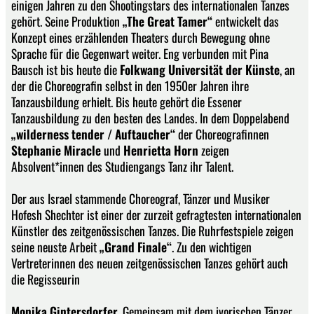
einigen Jahren zu den Shootingstars des internationalen Tanzes
gehört. Seine Produktion
„The Great Tamer“
entwickelt das
Konzept eines erzählenden Theaters durch Bewegung ohne
Sprache für die Gegenwart weiter. Eng verbunden mit Pina
Bausch ist bis heute die
Folkwang Universität der Künste
, an
der die Choreografin selbst in den 1950er Jahren ihre
Tanzausbildung erhielt. Bis heute gehört die Essener
Tanzausbildung zu den besten des Landes. In dem Doppelabend
„wilderness tender / Auftaucher“
der Choreografinnen
Stephanie Miracle
und
Henrietta Horn
zeigen
Absolvent*innen des Studiengangs Tanz ihr Talent.
Der aus Israel stammende Choreograf, Tänzer und Musiker
Hofesh Shechter ist einer der zurzeit gefragtesten internationalen
Künstler des zeitgenössischen Tanzes. Die Ruhrfestspiele zeigen
seine neuste Arbeit
„Grand Finale“
. Zu den wichtigen
Vertreterinnen des neuen zeitgenössischen Tanzes gehört auch
die Regisseurin
Monika Gintersdorfer
. Gemeinsam mit dem ivorischen Tänzer