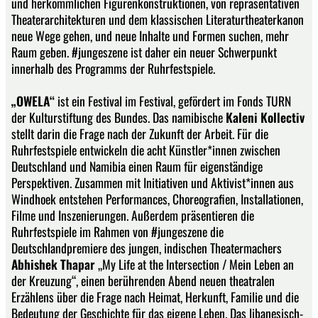
und herkömmlichen Figurenkonstruktionen, von repräsentativen
Theaterarchitekturen und dem klassischen Literaturtheaterkanon
neue Wege gehen, und neue Inhalte und Formen suchen, mehr
Raum geben. #jungeszene ist daher ein neuer Schwerpunkt
innerhalb des Programms der Ruhrfestspiele.
„OWELA“
ist ein Festival im Festival, gefördert im Fonds TURN
der Kulturstiftung des Bundes. Das namibische
Kaleni Kollectiv
stellt darin die Frage nach der Zukunft der Arbeit. Für die
Ruhrfestspiele entwickeln die acht Künstler*innen zwischen
Deutschland und Namibia einen Raum für eigenständige
Perspektiven. Zusammen mit Initiativen und Aktivist*innen aus
Windhoek entstehen Performances, Choreografien, Installationen,
Filme und Inszenierungen. Außerdem präsentieren die
Ruhrfestspiele im Rahmen von #jungeszene die
Deutschlandpremiere des jungen, indischen Theatermachers
Abhishek Thapar
„My Life at the Intersection / Mein Leben an
der Kreuzung“, einen berührenden Abend neuen theatralen
Erzählens über die Frage nach Heimat, Herkunft, Familie und die
Bedeutung der Geschichte für das eigene Leben. Das libanesisch-