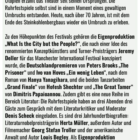
Utopien erzählt das Theater seit seinen Ursprüngen. Die
Ruhrfestspiele selbst sind in einem Moment eines gewaltigen
Umbruchs entstanden. Heute, nach über 70 Jahren, ist mit dem
Ende des Steinkohlenbergbaus wieder ein Umbruch zu erleben.
Zu den Höhepunkten des Festivals gehören die
Eigenproduktion
„What Is the City but the People?“
, die nach einer Idee des
renommierten Konzeptkünstlers und Turner-Preisträgers
Jeremy
Deller
für das Manchester International Festival konzipiert
wurde, die
Deutschlandpremieren
von
Peters Brooks „The
Prisoner“
und
Ivo van Hoves „Ein wenig Leben“
, nach dem
Roman von
Hanya Yanagihara
, und die beiden Tanzarbeiten
„Grand Finale“
von
Hofesh Shechter
und
„The Great Tamer“
von
Dimitris Papaioannou
. Zudem gibt es eine neue Reihe im
Bereich Literatur: Die Ruhrfestspiele haben an drei Abenden drei
Gäste zum Gespräch mit dem Literaturkritiker und Moderator
Denis Scheck
eingeladen. Es sind drei Jahrhundertbiografien:
Literaturnobelpreisträgerin
Herta Müller
, außerdem Autor und
Filmemacher
Georg Stefan Troller
und der amerikanische
Anwalt und Autor
Louis Begley
. Als
Eigenproduktion