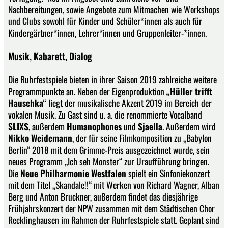
Nachbereitungen, sowie Angebote zum Mitmachen wie Workshops
und Clubs sowohl für Kinder und Schüler*innen als auch für
Kindergärtner*innen, Lehrer*innen und Gruppenleiter-*innen.
Musik, Kabarett, Dialog
Die Ruhrfestspiele bieten in ihrer Saison 2019 zahlreiche weitere
Programmpunkte an. Neben der Eigenproduktion
„Hüller trifft
Hauschka“
liegt der musikalische Akzent 2019 im Bereich der
vokalen Musik. Zu Gast sind u. a. die renommierte Vocalband
SLIXS
, außerdem
Humanophones
und
Sjaella
. Außerdem wird
Nikko Weidemann
, der für seine Filmkomposition zu „Babylon
Berlin“ 2018 mit dem Grimme-Preis ausgezeichnet wurde, sein
neues Programm „Ich seh Monster“ zur Uraufführung bringen.
Die
Neue Philharmonie Westfalen
spielt ein Sinfoniekonzert
mit dem Titel „Skandale!!“ mit Werken von Richard Wagner, Alban
Berg und Anton Bruckner, außerdem findet das diesjährige
Frühjahrskonzert der NPW zusammen mit dem Städtischen Chor
Recklinghausen im Rahmen der Ruhrfestspiele statt. Geplant sind