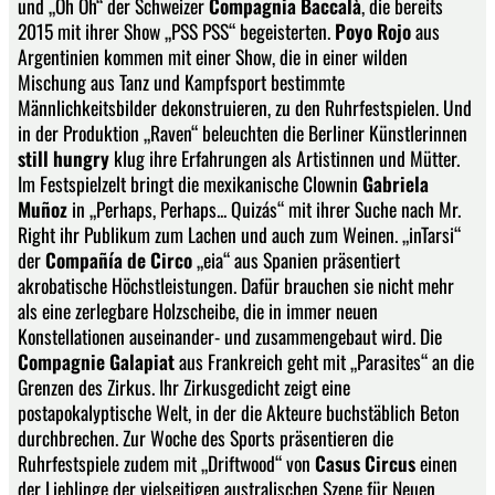
und „Oh Oh“ der Schweizer
Compagnia Baccalà
, die bereits
2015 mit ihrer Show „PSS PSS“ begeisterten.
Poyo Rojo
aus
Argentinien kommen mit einer Show, die in einer wilden
Mischung aus Tanz und Kampfsport bestimmte
Männlichkeitsbilder dekonstruieren, zu den Ruhrfestspielen. Und
in der Produktion „Raven“ beleuchten die Berliner Künstlerinnen
still hungry
klug ihre Erfahrungen als Artistinnen und Mütter.
Im Festspielzelt bringt die mexikanische Clownin
Gabriela
Muñoz
in „Perhaps, Perhaps... Quizás“ mit ihrer Suche nach Mr.
Right ihr Publikum zum Lachen und auch zum Weinen. „inTarsi“
der
Compañía de Circo
„eia“ aus Spanien präsentiert
akrobatische Höchstleistungen. Dafür brauchen sie nicht mehr
als eine zerlegbare Holzscheibe, die in immer neuen
Konstellationen auseinander- und zusammengebaut wird. Die
Compagnie Galapiat
aus Frankreich geht mit „Parasites“ an die
Grenzen des Zirkus. Ihr Zirkusgedicht zeigt eine
postapokalyptische Welt, in der die Akteure buchstäblich Beton
durchbrechen. Zur Woche des Sports präsentieren die
Ruhrfestspiele zudem mit „Driftwood“ von
Casus Circus
einen
der Lieblinge der vielseitigen australischen Szene für Neuen