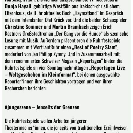
Dunja Hayali
, gebürtige Westfälin aus irakisch-christlichem
Elternhaus, stellt ihr aktuelles Buch „Haymatland“ im Gespräch
mit dem Intendanten Olaf Kröck vor. Und die beiden Schauspieler
Christine Sommer
und
Martin Brambach
zeigen Erich
Kästners Großstadtroman „Der Gang vor die Hunde“ als szenische
Lesung mit Musik. Außerdem präsentieren die Ruhrfestspiele
zusammen mit WortLautRuhr einen
„Best of Poetry Slam“
,
moderiert von Jan Philipp Zymny. Und in Zusammenarbeit mit
dem renommierten Schweizer Magazin „Reportagen“ bieten die
Ruhrfestspiele an vier Sonntagnachmittagen
„Reportagen Live
– Weltgeschehen im Kleinformat“
, bei denen ausgewählte
Reporter*innen ihre Geschichten vortragen und von ihren
Recherchen berichten.
#jungeszene – Jenseits der Grenzen
Die Ruhrfestspiele wollen Arbeiten jüngerer
Theatermacher*innen, die jenseits von traditionellen Erzählweisen