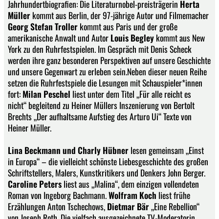
Jahrhundertbiografien: Die Literaturnobel-preisträgerin
Herta
Müller
kommt aus Berlin, der 97-jährige Autor und Filmemacher
Georg Stefan Troller
kommt aus Paris und der große
amerikanische Anwalt und Autor
Louis Begley
kommt aus New
York zu den Ruhrfestspielen. Im Gespräch mit Denis Scheck
werden ihre ganz besonderen Perspektiven auf unsere Geschichte
und unsere Gegenwart zu erleben sein.Neben dieser neuen Reihe
setzen die Ruhrfestspiele die Lesungen mit Schauspieler*innen
fort:
Milan Peschel
liest unter dem Titel „Für alle reicht es
nicht“ begleitend zu Heiner Müllers Inszenierung von Bertolt
Brechts „Der aufhaltsame Aufstieg des Arturo Ui“ Texte von
Heiner Müller.
Lina Beckmann und Charly Hübner
lesen gemeinsam „Einst
in Europa“ – die vielleicht schönste Liebesgeschichte des großen
Schriftstellers, Malers, Kunstkritikers und Denkers John Berger.
Caroline Peters
liest aus „Malina“, dem einzigen vollendeten
Roman von Ingeborg Bachmann.
Wolfram Koch
liest frühe
Erzählungen Anton Tschechows,
Dietmar Bär
„Eine Rebellion“
von Joseph Roth. Die vielfach ausgezeichnete TV-Moderatorin