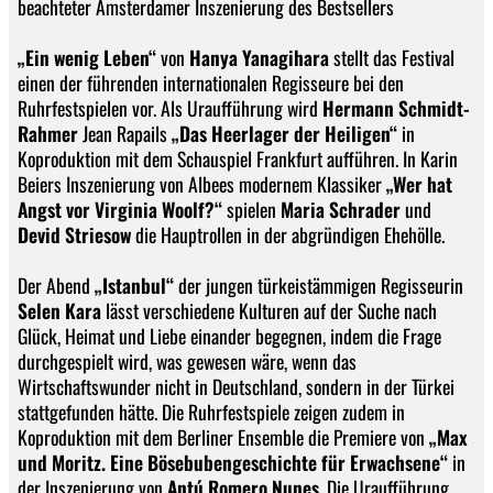
beachteter Amsterdamer Inszenierung des Bestsellers
„Ein wenig Leben“
von
Hanya Yanagihara
stellt das Festival
einen der führenden internationalen Regisseure bei den
Ruhrfestspielen vor. Als Uraufführung wird
Hermann Schmidt-
Rahmer
Jean Rapails
„Das Heerlager der Heiligen“
in
Koproduktion mit dem Schauspiel Frankfurt aufführen. In Karin
Beiers Inszenierung von Albees modernem Klassiker
„Wer hat
Angst vor Virginia Woolf?“
spielen
Maria Schrader
und
Devid Striesow
die Hauptrollen in der abgründigen Ehehölle.
Der Abend
„Istanbul“
der jungen türkeistämmigen Regisseurin
Selen Kara
lässt verschiedene Kulturen auf der Suche nach
Glück, Heimat und Liebe einander begegnen, indem die Frage
durchgespielt wird, was gewesen wäre, wenn das
Wirtschaftswunder nicht in Deutschland, sondern in der Türkei
stattgefunden hätte. Die Ruhrfestspiele zeigen zudem in
Koproduktion mit dem Berliner Ensemble die Premiere von
„Max
und Moritz. Eine Bösebubengeschichte für Erwachsene“
in
der Inszenierung von
Antú Romero Nunes
. Die Uraufführung