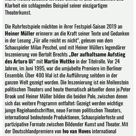
Klarheit ein schlagendes Beispiel seiner einzigartigen
Theaterkunst.
Die Ruhrfestspiele möchten in ihrer Festspiel-Saison 2019 an
Heiner Müller
erinnern: an die Kraft seiner Texte und Gedanken
in der Lesung „Für alle reicht es nicht“, gelesen von dem
Schauspieler Milan Peschel, und mit Heiner Müllers legendärer
Inszenierung von Bertolt Brechts
„Der aufhaltsame Aufstieg
des Arturo Ui“
mit
Martin Wuttke
in der Titelrolle. Vor 24
Jahren, im Juni 1995, war die umjubelte Premiere im Berliner
Ensemble. Über 400 Mal ist die Aufführung seitdem in der
ganzen Welt gezeigt worden. Die Inszenierung ist ein Meilenstein
politischen Theaters und heute thematisch aktueller denn je.Peter
Brook und Heiner Müller bilden die beiden Pole, zwischen denen
sich das weitere Programm entfaltet: Gezeigt werden wichtige
junge Regiehandschriften, neue Formen politischen Theaters,
international bedeutende Produktionen, Schauspielerfeste und
partizipative Formate zwischen Bildender Kunst und Theater. Mit
der Deutschlandpremiere von
Ivo van Hoves
international