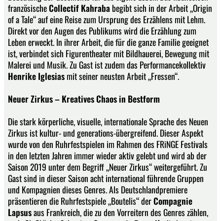
französische
Collectif Kahraba
begibt sich in der Arbeit „Origin
of a Tale“ auf eine Reise zum Ursprung des Erzählens mit Lehm.
Direkt vor den Augen des Publikums wird die Erzählung zum
Leben erweckt. In ihrer Arbeit, die für die ganze Familie geeignet
ist, verbindet sich Figurentheater mit Bildhauerei, Bewegung mit
Malerei und Musik. Zu Gast ist zudem das Performancekollektiv
Henrike Iglesias
mit seiner neusten Arbeit „Fressen“.
Neuer Zirkus – Kreatives Chaos in Bestform
Die stark körperliche, visuelle, internationale Sprache des Neuen
Zirkus ist kultur- und generations-übergreifend. Dieser Aspekt
wurde von den Ruhrfestspielen im Rahmen des FRiNGE Festivals
in den letzten Jahren immer wieder aktiv gelebt und wird ab der
Saison 2019 unter dem Begriff „Neuer Zirkus“ weitergeführt. Zu
Gast sind in dieser Saison acht international führende Gruppen
und Kompagnien dieses Genres. Als Deutschlandpremiere
präsentieren die Ruhrfestspiele „Boutelis“ der
Compagnie
Lapsus
aus Frankreich, die zu den Vorreitern des Genres zählen,