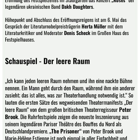
legendären ukrainischen Band
Dakh Daughters
.
Höhepunkt und Abschluss des Eröffnungsreigens ist am 6. Mai das
Gespräch der Literaturnobelpreisträgerin
Herta Müller
mit dem
Literaturkritiker und Moderator
Denis Scheck
im Großen Haus des
Festspielhauses.
Schauspiel - Der leere Raum
„Ich kann jeden leeren Raum nehmen und ihn eine nackte Bühne
nennen. Ein Mann geht durch den Raum, während ihm ein anderer
zusieht; das ist alles, was zur Theaterhandlung notwendig ist.“ So
lauten die ersten Sätze des wegweisenden Theatermanifests „Der
leere Raum“ von dem großen britischen Theaterregisseur
Peter
Brook
. Die Ruhrfestspiele zeigen die neueste Inszenierung aus
seinem legendären Pariser Théâtre des Bouffes du Nord als
Deutschlandpremiere.
„The Prisoner“
von Peter Brook und
Marie-Hélène Estienne ist noch einmal in aller Einfachheit und