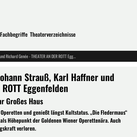
Fachbegriffe
Theaterverzeichnisse
DIE FLEDERMAUS - Operette von Johann Strauß, Karl Haffner und Richard Genée - THEATER AN DER ROTT Eggenfelden
ohann Strauß, Karl Haffner und
 ROTT Eggenfelden
Uhr Großes Haus
r Operetten und genießt längst Kultstatus. „Die Fledermaus“
t als Höhepunkt der Goldenen Wiener Operettenära. Auch
gskraft verloren.