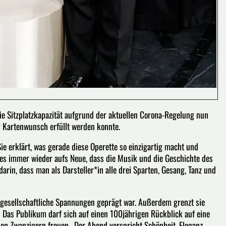
e Sitzplatzkapazität aufgrund der aktuellen Corona-Regelung nun
 Kartenwunsch erfüllt werden konnte.
 erklärt, was gerade diese Operette so einzigartig macht und
t es immer wieder aufs Neue, dass die Musik und die Geschichte des
darin, dass man als Darsteller*in alle drei Sparten, Gesang, Tanz und
e, gesellschaftliche Spannungen geprägt war. Außerdem grenzt sie
Das Publikum darf sich auf einen 100jährigen Rückblick auf eine
nen Zwanzigern freuen. Der Abend verspricht Schönheit, Eleganz,