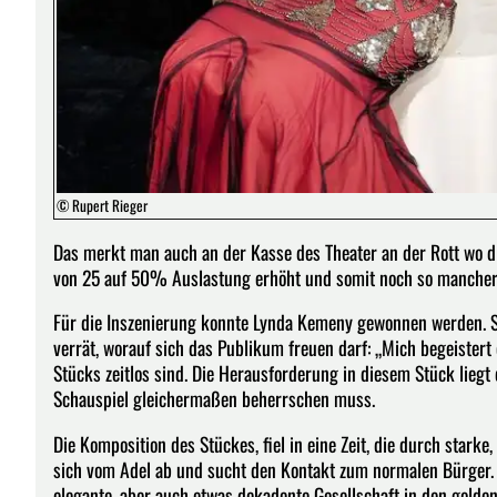
© Rupert Rieger
Das merkt man auch an der Kasse des Theater an der Rott wo di
von 25 auf 50% Auslastung erhöht und somit noch so mancher
Für die Inszenierung konnte Lynda Kemeny gewonnen werden. Sie
verrät, worauf sich das Publikum freuen darf: „Mich begeister
Stücks zeitlos sind. Die Herausforderung in diesem Stück liegt 
Schauspiel gleichermaßen beherrschen muss.
Die Komposition des Stückes, fiel in eine Zeit, die durch stark
sich vom Adel ab und sucht den Kontakt zum normalen Bürger. 
elegante, aber auch etwas dekadente Gesellschaft in den golde