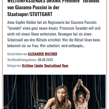
WELTUMFASSENDES DRAMA Premiere "Turandot"
von Giacomo Puccini in der
Staatsoper/STUTTGART
Anna-Sophie Mahler hat als Regisseurin bei Giacomo Puccinis
"Turandot" einen ganz neuen Ansatz. Prinzessin Turandot will sich
nicht mit einem Mann verheiraten. Deswegen hat sie einen
Schutzwall von drei Rätseln errichtet. Wer die Rätsel lösen kann,
bekommt sie zur Frau. Wer scheitert, wird enthaupte...
Geschrieben von
ALEXANDER WALTHER
Veröffentlichungsdatum:
08.06.2026
Kategorien:
Kritiken
Länder
Deutschland
Oper