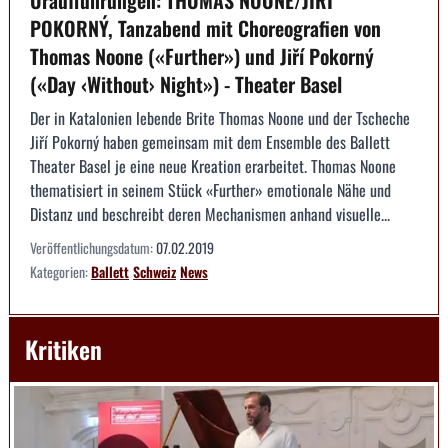
Uraufführungen: THOMAS NOONE/JIŘÍ
POKORNÝ, Tanzabend mit Choreografien von
Thomas Noone («Further») und Jiří Pokorný
(«Day ‹Without› Night») - Theater Basel
Der in Katalonien lebende Brite Thomas Noone und der Tscheche
Jiří Pokorný haben gemeinsam mit dem Ensemble des Ballett
Theater Basel je eine neue Kreation erarbeitet. Thomas Noone
thematisiert in seinem Stück «Further» emotionale Nähe und
Distanz und beschreibt deren Mechanismen anhand visuelle...
Veröffentlichungsdatum:
07.02.2019
Kategorien:
Ballett
Schweiz
News
Kritiken