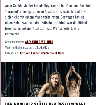
Anna-Sophie Mahler hat als Regisseurin bei Giacomo Puccinis
"Turandot" einen ganz neuen Ansatz. Prinzessin Turandot will
sich nicht mit einem Mann verheiraten. Deswegen hat sie
einen Schutzwall von drei Rätseln errichtet. Wer die Rätsel
lösen kann, bekommt sie zur Frau. Wer scheitert, wird
enthaupte...
Geschrieben von
ALEXANDER WALTHER
Veröffentlichungsdatum:
08.06.2026
Kategorien:
Kritiken
Länder
Deutschland
Oper
DER HUND ALS STÜTZE DER GESELLSCHAFT --