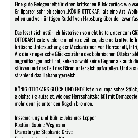
Eine gute Gelegenheit für einen kritischen Blick zurück: wie 
Grillparzer schrieb seinen „KÖNIG OTTOKAR“ als eine Art Weihe
edlen und vernünftigen Rudolf von Habsburg über den zwar fa
Das lässt sich natürlich historisch so nicht halten, aber zum G
OTTOKAR heute wieder einmal zu erzählen, als eine kraftvolle Tr
kritische Untersuchung der Mechanismen von Herrschaft, Intri
Als die kriegerische Glückssträhne des böhmischen Ottokar ab
angreifbar gemacht hat, sehen sowohl seine Gegner als auch d
stürzen und das Fell des Bären unter sich aufzuteilen. Und 
strahlend das Habsburgerreich...
KÖNIG OTTOKARS GLÜCK UND ENDE ist ein europäisches Stück, d
gleichzeitig aufzeigt, wie eng Herrschaftskalkül mit Demagogi
mehr denn je unter den Nägeln brennen.
Inszenierung und Bühne: Johannes Lepper
Kostüm: Sabine Wegmann
Dramaturgie: Stephanie Gräve