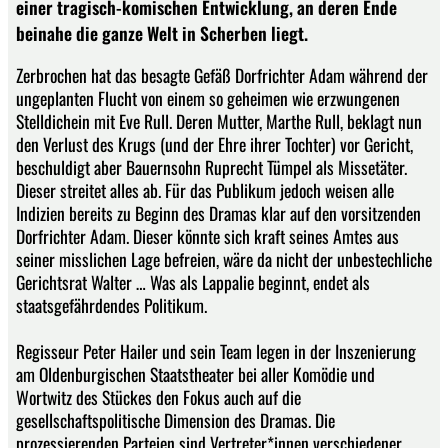
einer tragisch-komischen Entwicklung, an deren Ende
beinahe die ganze Welt in Scherben liegt.
Zerbrochen hat das besagte Gefäß Dorfrichter Adam während der
ungeplanten Flucht von einem so geheimen wie erzwungenen
Stelldichein mit Eve Rull. Deren Mutter, Marthe Rull, beklagt nun
den Verlust des Krugs (und der Ehre ihrer Tochter) vor Gericht,
beschuldigt aber Bauernsohn Ruprecht Tümpel als Missetäter.
Dieser streitet alles ab. Für das Publikum jedoch weisen alle
Indizien bereits zu Beginn des Dramas klar auf den vorsitzenden
Dorfrichter Adam. Dieser könnte sich kraft seines Amtes aus
seiner misslichen Lage befreien, wäre da nicht der unbestechliche
Gerichtsrat Walter … Was als Lappalie beginnt, endet als
staatsgefährdendes Politikum.
Regisseur Peter Hailer und sein Team legen in der Inszenierung
am Oldenburgischen Staatstheater bei aller Komödie und
Wortwitz des Stückes den Fokus auch auf die
gesellschaftspolitische Dimension des Dramas. Die
prozessierenden Parteien sind Vertreter*innen verschiedener