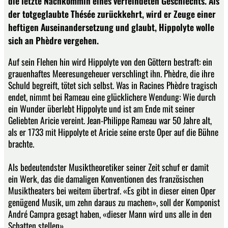
die letzte Nachkommin eines verfeindeten Geschlechts. Als
der totgeglaubte Thésée zurückkehrt, wird er Zeuge einer
heftigen Auseinandersetzung und glaubt, Hippolyte wolle
sich an Phèdre vergehen.
Auf sein Flehen hin wird Hippolyte von den Göttern bestraft: ein
grauenhaftes Meeresungeheuer verschlingt ihn. Phèdre, die ihre
Schuld begreift, tötet sich selbst. Was in Racines Phèdre tragisch
endet, nimmt bei Rameau eine glücklichere Wendung: Wie durch
ein Wunder überlebt Hippolyte und ist am Ende mit seiner
Geliebten Aricie vereint. Jean-Philippe Rameau war 50 Jahre alt,
als er 1733 mit Hippolyte et Aricie seine erste Oper auf die Bühne
brachte.
Als bedeutendster Musiktheoretiker seiner Zeit schuf er damit
ein Werk, das die damaligen Konventionen des französischen
Musiktheaters bei weitem übertraf. «Es gibt in dieser einen Oper
genügend Musik, um zehn daraus zu machen», soll der Komponist
André Campra gesagt haben, «dieser Mann wird uns alle in den
Schatten stellen».