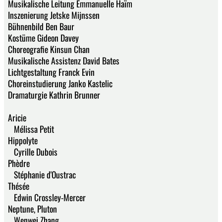
Musikalische Leitung Emmanuelle Haïm
Inszenierung Jetske Mijnssen
Bühnenbild Ben Baur
Kostüme Gideon Davey
Choreografie Kinsun Chan
Musikalische Assistenz David Bates
Lichtgestaltung Franck Evin
Choreinstudierung Janko Kastelic
Dramaturgie Kathrin Brunner
Aricie
Mélissa Petit
Hippolyte
Cyrille Dubois
Phèdre
Stéphanie d'Oustrac
Thésée
Edwin Crossley-Mercer
Neptune, Pluton
Wenwei Zhang