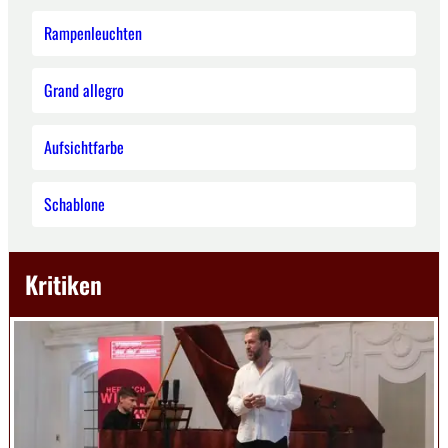
Rampenleuchten
Grand allegro
Aufsichtfarbe
Schablone
Kritiken