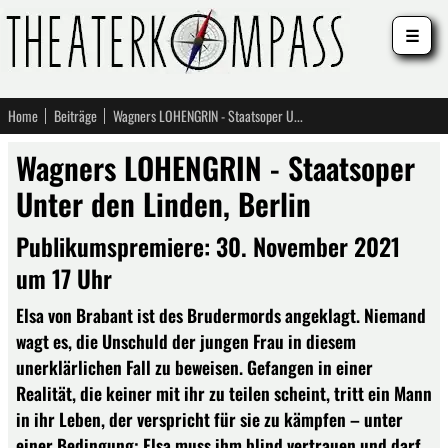
☰
Home
Beiträge
Wagners LOHENGRIN - Staatsoper Unter den Linden, Berlin
Wagners LOHENGRIN - Staatsoper
Unter den Linden, Berlin
Publikumspremiere: 30. November 2021
um 17 Uhr
Elsa von Brabant ist des Brudermords angeklagt. Niemand
wagt es, die Unschuld der jungen Frau in diesem
unerklärlichen Fall zu beweisen. Gefangen in einer
Realität, die keiner mit ihr zu teilen scheint, tritt ein Mann
in ihr Leben, der verspricht für sie zu kämpfen – unter
einer Bedingung: Elsa muss ihm blind vertrauen und darf