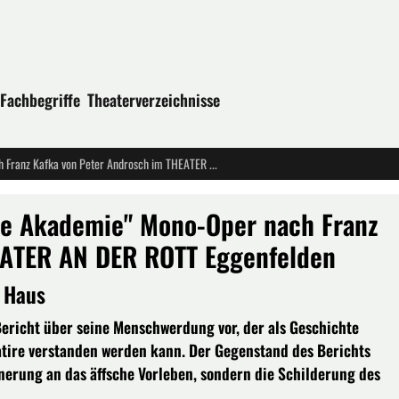
Fachbegriffe
Theaterverzeichnisse
Uraufführung: "Ein Bericht an eine Akademie" Mono-Oper nach Franz Kafka von Peter Androsch im THEATER AN DER ROTT Eggenfelden
ine Akademie" Mono-Oper nach Franz
EATER AN DER ROTT Eggenfelden
s Haus
Bericht über seine Menschwerdung vor, der als Geschichte
atire verstanden werden kann. Der Gegenstand des Berichts
nnerung an das äffsche Vorleben, sondern die Schilderung des