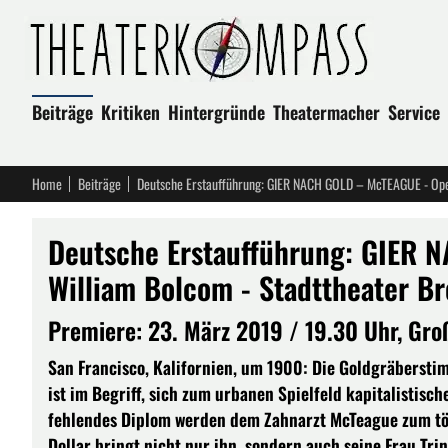
Beiträge
Kritiken
Hintergründe
Theatermacher
Service
Home
Beiträge
Deutsche Erstaufführung: GIER 
William Bolcom - Stadttheater B
Premiere: 23. März 2019 / 19.30 Uhr, Gr
San Francisco, Kalifornien, um 1900: Die Goldgräbersti
ist im Begriff, sich zum urbanen Spielfeld kapitalistisc
fehlendes Diplom werden dem Zahnarzt McTeague zum tö
Dollar bringt nicht nur ihn, sondern auch seine Frau Tri