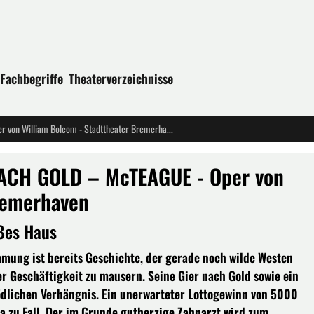
Fachbegriffe
Theaterverzeichnisse
Deutsche Erstaufführung: GIER NACH GOLD – McTEAGUE - Oper von William Bolcom - Stadttheater Bremerhaven
NACH GOLD – McTEAGUE - Oper von
remerhaven
oßes Haus
mmung ist bereits Geschichte, der gerade noch wilde Westen
her Geschäftigkeit zu mausern. Seine Gier nach Gold sowie ein
dlichen Verhängnis. Ein unerwarteter Lottogewinn von 5000
na zu Fall. Der im Grunde gutherzige Zahnarzt wird zum