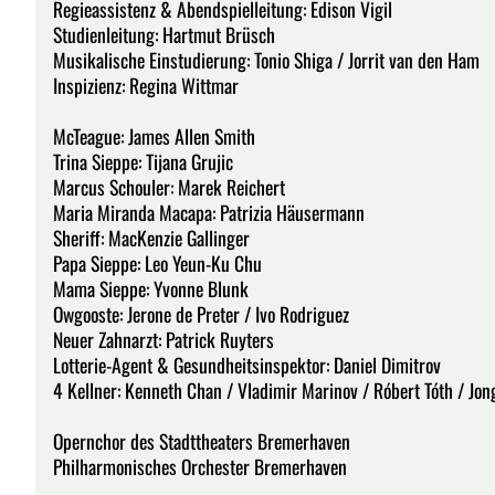
Regieassistenz & Abendspielleitung: Edison Vigil
Studienleitung: Hartmut Brüsch
Musikalische Einstudierung: Tonio Shiga / Jorrit van den Ham
Inspizienz: Regina Wittmar
McTeague: James Allen Smith
Trina Sieppe: Tijana Grujic
Marcus Schouler: Marek Reichert
Maria Miranda Macapa: Patrizia Häusermann
Sheriff: MacKenzie Gallinger
Papa Sieppe: Leo Yeun-Ku Chu
Mama Sieppe: Yvonne Blunk
Owgooste: Jerone de Preter / Ivo Rodriguez
Neuer Zahnarzt: Patrick Ruyters
Lotterie-Agent & Gesundheitsinspektor: Daniel Dimitrov
4 Kellner: Kenneth Chan / Vladimir Marinov / Róbert Tóth / Jo
Opernchor des Stadttheaters Bremerhaven
Philharmonisches Orchester Bremerhaven