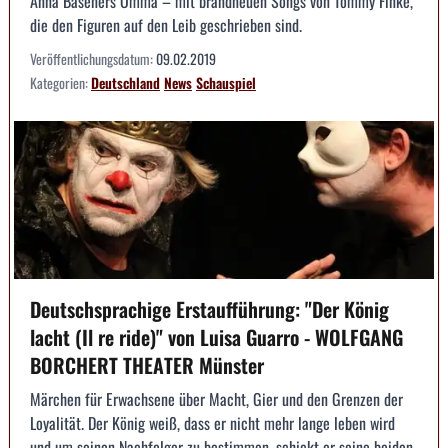
Anna Baseners Omma – mit brandneuen Songs von Tommy Finke,
die den Figuren auf den Leib geschrieben sind.
Veröffentlichungsdatum:
09.02.2019
Kategorien:
Deutschland
News
Schauspiel
Deutschsprachige Erstaufführung: "Der König
lacht (Il re ride)" von Luisa Guarro - WOLFGANG
BORCHERT THEATER Münster
Märchen für Erwachsene über Macht, Gier und den Grenzen der
Loyalität. Der König weiß, dass er nicht mehr lange leben wird
und um seinen Nachfolger zu bestimmen, schickt er seine beiden