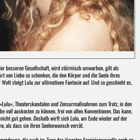
er besseren Gesellschaft, wird stürmisch umworben, gilt als
Art von Liebe zu schenken, die den Körper und die Seele ihres
Welt steigt Lulu zur ultimativen Fantasie auf. Und so geschieht es,
r »Lulu«, Theaterskandalen und Zensurmaßnahmen zum Trotz, in den
be voll auskosten zu können, frei von allen Konventionen. Das kann,
 nicht gut gehen. Deshalb wirft sich Lulu, am Ende wieder auf der
me, als dass sie ihren Seelenwunsch verrät.
nordnung, die auch im Zuge der jüngsten Feminismuswelle noch an