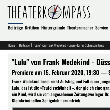
Beiträge
Kritiken
Hintergründe
Theatermacher
Service
Home
Beiträge
"Lulu" von Frank Wedekind - Düsseldorfer Schauspielhaus
"Lulu" von Frank Wedekind - Düs
Premiere am 15. Februar 2020, 19:30 — 
Frank Wedekind beschreibt Aufstieg und Fall einer junge
Lulu, das ist die »Teufelsschönheit «, der gleich eine g
ein Kind, wird sie vom angesehenen Zeitungsverleger Dr.
Kleinkriminellen Schigolch herumtrieb.