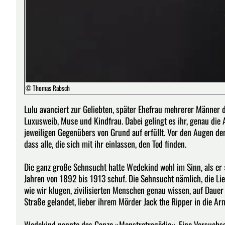
© Thomas Rabsch
Lulu avanciert zur Geliebten, später Ehefrau mehrerer Männer d
Luxusweib, Muse und Kindfrau. Dabei gelingt es ihr, genau die 
jeweiligen Gegenübers von Grund auf erfüllt. Vor den Augen der 
dass alle, die sich mit ihr einlassen, den Tod finden.
Die ganz große Sehnsucht hatte Wedekind wohl im Sinn, als e
Jahren von 1892 bis 1913 schuf. Die Sehnsucht nämlich, die Lie
wie wir klugen, zivilisierten Menschen genau wissen, auf Dauer
Straße gelandet, lieber ihrem Mörder Jack the Ripper in die Ar
Wedekind nannte das Ganze »Monstretragödie«. Eine Versuchsa