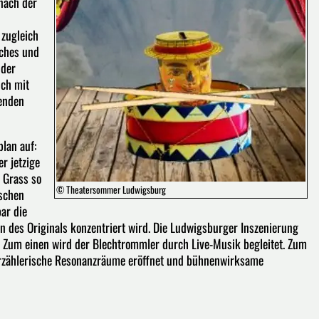
nach der
 zugleich
iches und
 der
ich mit
renden
lan auf:
r jetzige
 Grass so
© Theatersommer Ludwigsburg
ischen
ar die
n des Originals konzentriert wird. Die Ludwigsburger Inszenierung
 Zum einen wird der Blechtrommler durch Live-Musik begleitet. Zum
s erzählerische Resonanzräume eröffnet und bühnenwirksame