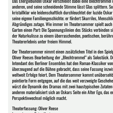
Das Energiebündel Oskar verschleißt dabei eine Blechtrommel 
anderen, und seine schneidende Stimme lässt Glas splittern. So
kristallklar wie leidenschaftlich durchleuchtet der luzide Oskar
seine eigene Familiengeschichte; er fördert Skurriles, Menschl
Abgründiges zutage. Wie immer im Theatersommer spielt auch
Garten einen Part: Die Spannungslinien des Stücks verbinden s
der Naturkulisse zu einem überraschenden, poetischen, berüh
Theatererlebnis unter freiem Himmel.
Der Theatersommer nimmt einen zusätzlichen Titel in den Spielp
Oliver Reeses Bearbeitung der „Blechtrommel“ als Solostück. De
Intendant des Berliner Ensembles hat den Roman-Klassiker von
überzeugend auf die Bühne gebracht, dass seine Fassung inzw
weltweit Erfolge feiert. Dem Theatersommer kommt unübersehb
pointierte Form entgegen, auf die das weit verzweigte Geschehe
würzt die Dynamik des Dramas mit zwei haustypischen Zutaten:
anderen materialisiert sich an Oskars Seite ein Alter Ego, da
Perspektivwechsel möglich macht.
Theaterfassung: Oliver Reese