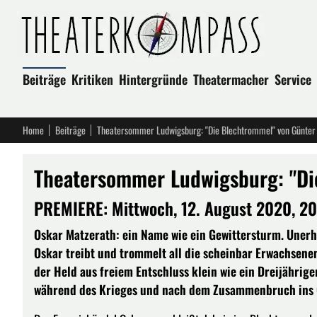
Beiträge
Kritiken
Hintergründe
Theatermacher
Service
Home
Beiträge
Theatersommer Ludwigsburg: "Die Blechtrommel" von Günter
Theatersommer Ludwigsburg: "Di
PREMIERE: Mittwoch, 12. August 2020, 2
Oskar Matzerath: ein Name wie ein Gewittersturm. Uner
Oskar treibt und trommelt all die scheinbar Erwachsenen 
der Held aus freiem Entschluss klein wie ein Dreijährige
während des Krieges und nach dem Zusammenbruch ins 