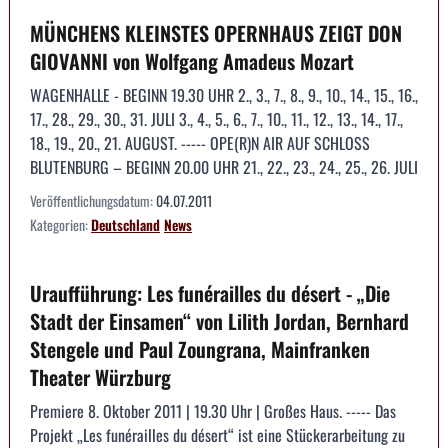
MÜNCHENS KLEINSTES OPERNHAUS ZEIGT DON
GIOVANNI von Wolfgang Amadeus Mozart
WAGENHALLE - BEGINN 19.30 UHR 2., 3., 7., 8., 9., 10., 14., 15., 16.,
17., 28., 29., 30., 31. JULI 3., 4., 5., 6., 7., 10., 11., 12., 13., 14., 17.,
18., 19., 20., 21. AUGUST. ----- OPE(R)N AIR AUF SCHLOSS
BLUTENBURG – BEGINN 20.00 UHR 21., 22., 23., 24., 25., 26. JULI
Veröffentlichungsdatum:
04.07.2011
Kategorien:
Deutschland
News
Uraufführung: Les funérailles du désert - „Die
Stadt der Einsamen“ von Lilith Jordan, Bernhard
Stengele und Paul Zoungrana, Mainfranken
Theater Würzburg
Premiere 8. Oktober 2011 | 19.30 Uhr | Großes Haus. ----- Das
Projekt „Les funérailles du désert“ ist eine Stückerarbeitung zu