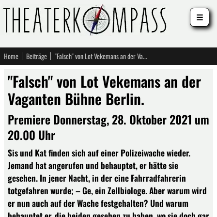
☰
Home
Beiträge
"Falsch" von Lot Vekemans an der Vaganten Bühne Berlin.
"Falsch" von Lot Vekemans an der
Vaganten Bühne Berlin.
Premiere Donnerstag, 28. Oktober 2021 um
20.00 Uhr
Sis und Kat finden sich auf einer Polizeiwache wieder.
Jemand hat angerufen und behauptet, er hätte sie
gesehen. In jener Nacht, in der eine Fahrradfahrerin
totgefahren wurde; – Ge, ein Zellbiologe. Aber warum wird
er nun auch auf der Wache festgehalten? Und warum
behauptet er, die beiden gesehen zu haben, wo sie doch gar