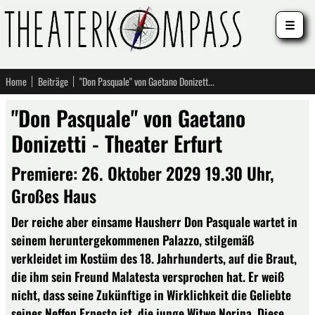
☰
Home
Beiträge
"Don Pasquale" von Gaetano Donizetti - Theater Erfurt
"Don Pasquale" von Gaetano
Donizetti - Theater Erfurt
Premiere: 26. Oktober 2029 19.30 Uhr,
Großes Haus
Der reiche aber einsame Hausherr Don Pasquale wartet in
seinem heruntergekommenen Palazzo, stilgemäß
verkleidet im Kostüm des 18. Jahrhunderts, auf die Braut,
die ihm sein Freund Malatesta versprochen hat. Er weiß
nicht, dass seine Zukünftige in Wirklichkeit die Geliebte
seines Neffen Ernesto ist, die junge Witwe Norina. Diese