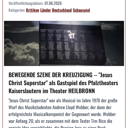
Veröffentlichungsdatum:
07.06.2026
Kategorien:
Kritiken
Länder
Deutschland
Schauspiel
BEWEGENDE SZENE DER KREUZIGUNG -- "Jesus
Christ Superstar" als Gastspiel des Pfalztheaters
Kaiserslautern im Theater HEILBRONN
"Jesus Christ Superstar" war als Musical im Jahre 1970 der große
Wurf des Musikstudenten Andrew Lloyd Webber, der dann der
erfolgreichste Musicalkomponist der Gegenwart wurde. Webber
war Anfang 20, als er zusammen mit dem Texter Tim Rice die
geniale Idee verwirklichte, die Passion Jesu zu einer Rock...