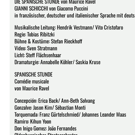
DIE SPANISCHE STUNDE von Maurice Ravel
GIANNI SCHICCHI von Giacomo Puccini
in französischer, deutscher und italienischer Sprache mit deut
Musikalische Leitung: Hendrik Vestmann/ Vito Cristofaro
Regie: Tobias Ribitzki
Bühne & Kostüme: Stefan Rieckhoff
Video: Sven Stratmann
Licht: Steff Flächsenhaar
Dramaturgie: Annabelle Köhler/ Saskia Kruse
SPANISCHE STUNDE
Comédie musicale
von Maurice Ravel
Concepción: Erica Back/ Ann-Beth Solvang
Gonzalve: Jason Kim/ Sébastian Monti
Torquemada: Franz Gürtelschmied/ Johannes Leander Maas
Ramiro: Kihun Yoon
Don Inigo Gomez: João Fernandes
Oldenburgisches Staatsorchester