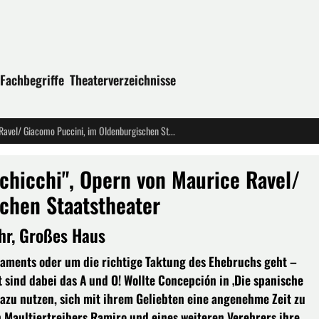
Fachbegriffe
Theaterverzeichnisse
"Die Spanische Stunde"/ Gianni Schicchi", Opern von Maurice Ravel/ Giacomo Puccini, im Oldenburgischen Staatstheater
chicchi", Opern von Maurice Ravel/
chen Staatstheater
hr, Großes Haus
estaments oder um die richtige Taktung des Ehebruchs geht –
sind dabei das A und O! Wollte Concepción in ‚Die spanische
zu nutzen, sich mit ihrem Geliebten eine angenehme Zeit zu
 Maultiertreibers Ramiro und eines weiteren Verehrers ihre