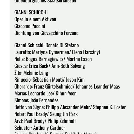
GIANNI SCHICCHI
Oper in einem Akt von
Giacomo Puccini
Dichtung von Giovacchino Forzano
Gianni Schicchi: Donato Di Stefano
Lauretta: Martyna Cymerman/ Elena Harsányi
Nella: Bogna Bernagiewicz/ Martha Eason
Ciesca: Erica Back/ Ann-Beth Solvang
Zita: Melanie Lang
Rinuccio: Sébastian Monti/ Jason Kim
Gherardo: Franz Gürtelschmied/ Johannes Leander Maas
Marco: Leonardo Lee/ Kihun Yoon
Simone: João Fernandes
Betto von Signa: Philipp Alexander Mehr/ Stephen K. Foster
Notar: Paul Brady/ Seung Jin Park
Arzt: Paul Brady/ Philip Zehnhoff
Schuster: Anthony Gardner