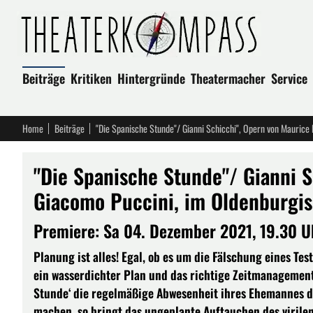
Beiträge
Kritiken
Hintergründe
Theatermacher
Service
Home
Beiträge
"Die Spanische Stunde"/ Gianni S
Giacomo Puccini, im Oldenburgis
Premiere: Sa 04. Dezember 2021, 19.30 U
Planung ist alles! Egal, ob es um die Fälschung eines T
ein wasserdichter Plan und das richtige Zeitmanagement 
Stunde‘ die regelmäßige Abwesenheit ihres Ehemannes da
machen, so bringt das ungeplante Auftauchen des virilen