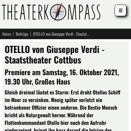
☰
Home
Beiträge
OTELLO von Giuseppe Verdi - Staatstheater Cottbus
OTELLO von Giuseppe Verdi -
Staatstheater Cottbus
Premiere am Samstag, 16. Oktober 2021,
19.30 Uhr, Großes Haus
Gleich dreimal läutet es Sturm: Erst droht Otellos Schiff
im Meer zu versinken. Wenig später verletzt ein
betrunkener Offizier einen anderen. Die Bestie Mensch
bricht als Naturgewalt hervor. Während der
Flottenkomman­dant Otello hier noch den Aufruhr
niederzwingt, bringt ihn kurz darauf die Intrige des