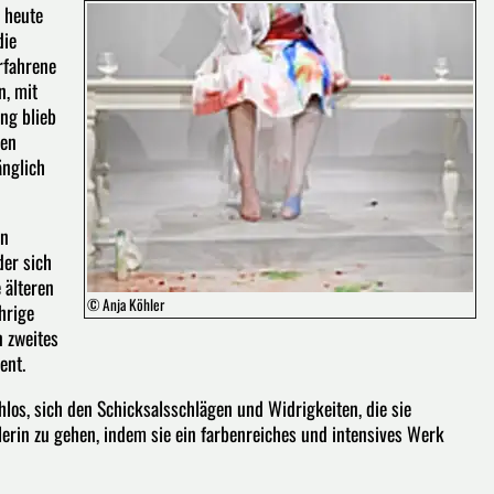
t heute
die
rfahrene
n, mit
ng blieb
men
änglich
en
der sich
 älteren
© Anja Köhler
hrige
n zweites
ent.
os, sich den Schicksalsschlägen und Widrigkeiten, die sie
tlerin zu gehen, indem sie ein farbenreiches und intensives Werk