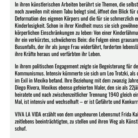
In ihren künstlerischen Arbeiten berührt sie Themen, die selbs
noch zuweilen mit einem Tabu belegt sind, öffnet den Blick für 
Deformation des eigenen Körpers und die für sie schmerzlich e
Kinderlosigkeit. Schon in ihrer Kindheit muss sie sich gewöhne
körperlichen Einschränkungen zu leben: Von einer Kinderlähmu
ihr ein verkürztes, schwächeres Bein; die Folgen eines grausa
Busunfalls, der ihr als junge Frau widerfährt, forderten lebensl
ihre Kräfte heraus und verfärbten ihr Leben.
In ihrem politischen Engagement zeigte sie Begeisterung für d
Kommunismus. Intensiv kümmerte sie sich um Leo Trotzki, als 
im Exil in Mexiko befand. Ihre Beziehung mit dem zwanzig Jahre
Diego Rivera, Mexikos ebenso gefeierten Maler, den sie als 22jä
heiratete und nach zwischenzeitlicher Trennung 1940 gleich ei
Mal, ist intensiv und wechselhaft – er ist Gefährte und Konkurr
VIVA LA VIDA erzählt von dem ungeheuren Lebensmut Frida Kahl
zeitlebens beeinträchtigten, zu stellen und ihren Weg als Küns
schuf.