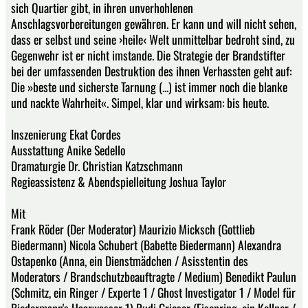
sich Quartier gibt, in ihren unverhohlenen
Anschlagsvorbereitungen gewähren. Er kann und will nicht sehen,
dass er selbst und seine ›heile‹ Welt unmittelbar bedroht sind, zu
Gegenwehr ist er nicht imstande. Die Strategie der Brandstifter
bei der umfassenden Destruktion des ihnen Verhassten geht auf:
Die »beste und sicherste Tarnung (...) ist immer noch die blanke
und nackte Wahrheit«. Simpel, klar und wirksam: bis heute.
Inszenierung Ekat Cordes
Ausstattung Anike Sedello
Dramaturgie Dr. Christian Katzschmann
Regieassistenz & Abendspielleitung Joshua Taylor
Mit
Frank Röder (Der Moderator) Maurizio Micksch (Gottlieb
Biedermann) Nicola Schubert (Babette Biedermann) Alexandra
Ostapenko (Anna, ein Dienstmädchen / Asisstentin des
Moderators / Brandschutzbeauftragte / Medium) Benedikt Paulun
(Schmitz, ein Ringer / Experte 1 / Ghost Investigator 1 / Model für
Biedermann's Haarwasser 1) Rudi Grieser (Eisenring, ein Kellner /