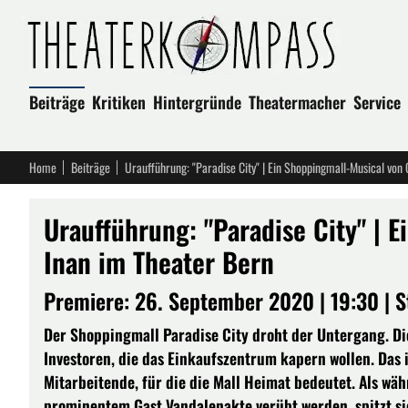
Beiträge
Kritiken
Hintergründe
Theatermacher
Service
Home
Beiträge
Uraufführung: "Paradise City" | Ein Shoppingmall-Musical von
Uraufführung: "Paradise City" | 
Inan im Theater Bern
Premiere: 26. September 2020 | 19:30 | S
Der Shoppingmall Paradise City droht der Untergang. D
Investoren, die das Einkaufszentrum kapern wollen. Das
Mitarbeitende, für die die Mall Heimat bedeutet. Als wä
prominentem Gast Vandalenakte verübt werden, spitzt sic