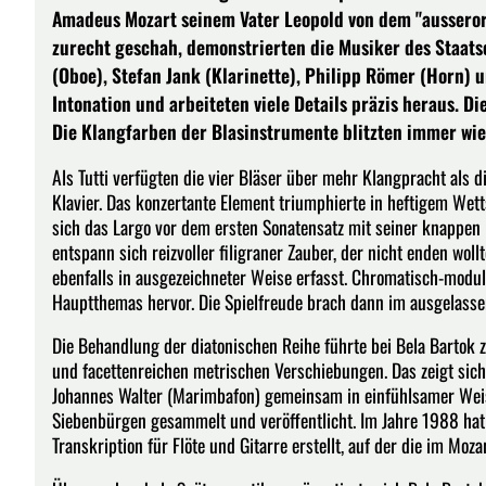
Amadeus Mozart seinem Vater Leopold von dem "ausserorde
zurecht geschah, demonstrierten die Musiker des Staatso
(Oboe), Stefan Jank (Klarinette), Philipp Römer (Horn)
Intonation und arbeiteten viele Details präzis heraus. D
Die Klangfarben der Blasinstrumente blitzten immer wied
Als Tutti verfügten die vier Bläser über mehr Klangpracht als d
Klavier. Das konzertante Element triumphierte in heftigem Wetts
sich das Largo vor dem ersten Sonatensatz mit seiner knappen
entspann sich reizvoller filigraner Zauber, der nicht enden wo
ebenfalls in ausgezeichneter Weise erfasst. Chromatisch-modu
Hauptthemas hervor. Die Spielfreude brach dann im ausgelassen
Die Behandlung der diatonischen Reihe führte bei Bela Bartok 
und facettenreichen metrischen Verschiebungen. Das zeigt sich
Johannes Walter (Marimbafon) gemeinsam in einfühlsamer Weise
Siebenbürgen gesammelt und veröffentlicht. Im Jahre 1988 ha
Transkription für Flöte und Gitarre erstellt, auf der die im Mo