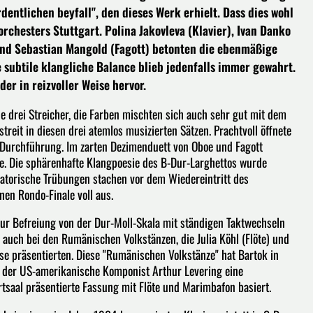
ntlichen beyfall", den dieses Werk erhielt. Dass dies wohl
rchesters Stuttgart. Polina Jakovleva (Klavier), Ivan Danko
 und Sebastian Mangold (Fagott) betonten die ebenmäßige
ie subtile klangliche Balance blieb jedenfalls immer gewahrt.
er in reizvoller Weise hervor.
ie drei Streicher, die Farben mischten sich auch sehr gut mit dem
treit in diesen drei atemlos musizierten Sätzen. Prachtvoll öffnete
 Durchführung. Im zarten Dezimenduett von Oboe und Fagott
llte. Die sphärenhafte Klangpoesie des B-Dur-Larghettos wurde
latorische Trübungen stachen vor dem Wiedereintritt des
en Rondo-Finale voll aus.
zur Befreiung von der Dur-Moll-Skala mit ständigen Taktwechseln
 auch bei den Rumänischen Volkstänzen, die Julia Köhl (Flöte) und
 präsentierten. Diese "Rumänischen Volkstänze" hat Bartok in
t der US-amerikanische Komponist Arthur Levering eine
zartsaal präsentierte Fassung mit Flöte und Marimbafon basiert.