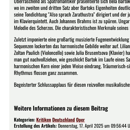
Überraschend als Spätromantiker präsentierte sich Bela Bartok
wo im zweiten und dritten Satz aber Bartoks Eigenheiten deutli
seine Tondichtung "Also sprach Zarathustra" dirigiert und der 
im Klavierquintett. Auch Johannes Brahms ist zu spüren. Ungar
Melodie des Scherzos. Die charakteristischen Merkmale seines 
Zuletzt imponierte eine großartig musizierte Fugenentwicklung
Sequenzen lockerten das harmonische Gebilde weiter auf. Lilian H
Zoltan Paulich (Violoncello) sowie Julia Brusentsova (Klavier) h
man gut nachvollziehen, wie geschickt Bartok im Laufe eines S
harmonischen Kern einer jeden Weise eindrang. Träumerisch-si
Rhythmus flossen ganz zusammen.
Begeisterter Schlussapplaus für diesen reizvollen musikalisch
Weitere Informationen zu diesem Beitrag
Kategorien:
Kritiken
Deutschland
Oper
Erstellung des Artikels:
Donnerstag, 17. April 2025 um 09:56:44 