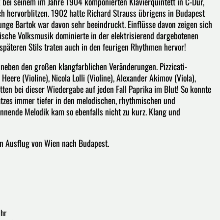
 bei seinem im Jahre 1904 komponierten Klavierquintett in C-Dur,
ch hervorblitzen. 1902 hatte Richard Strauss übrigens in Budapest
junge Bartok war davon sehr beeindruckt. Einflüsse davon zeigen sich
ische Volksmusik dominierte in der elektrisierend dargebotenen
späteren Stils traten auch in den feurigen Rhythmen hervor!
 neben den großen klangfarblichen Veränderungen. Pizzicati-
eere (Violine), Nicola Lolli (Violine), Alexander Akimov (Viola),
atten bei dieser Wiedergabe auf jeden Fall Paprika im Blut! So konnte
atzes immer tiefer in den melodischen, rhythmischen und
nnende Melodik kam so ebenfalls nicht zu kurz. Klang und
en Ausflug von Wien nach Budapest.
Uhr