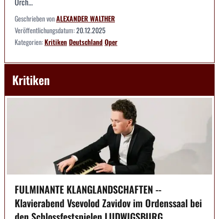
Orch...
Geschrieben von
ALEXANDER WALTHER
Veröffentlichungsdatum:
20.12.2025
Kategorien:
Kritiken
Deutschland
Oper
Kritiken
FULMINANTE KLANGLANDSCHAFTEN --
Klavierabend Vsevolod Zavidov im Ordenssaal bei
den Schlossfestspielen LUDWIGSBURG