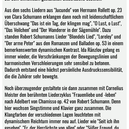
Aus den sechs Liedern aus "Jucunde" von Hermann Rollett op. 23
von Clara Schumann erklangen dann noch mit leidenschaftlichem
Überschwang "Das ist ein Tag, der klingen mag", "O Lust, o Lust",
"Das Veilchen" und "Der Wanderer in der Sägemühle". Dazu
standen Robert Schumanns Lieder "Blondels Lied", "Loreley" und
"Der arme Peter" aus den Romanzen und Balladen op. 53 in einem
bemerkenswerten dynamischen Kontrast. Ida Ränzlov gelang es
immer wieder, die Verschränkungen der Bewegungslinien und
harmonischen Verschleierungen sehr sensibel zu betonen.
Dadurch entstand eine höchst persönliche Ausdruckssensibilität,
die die Zuhörer sehr bewegte.
Noch überzeugender gestaltete sie dann zusammen mit Cornelius
Meister den berühmten Liederzyklus "Frauenliebe und -leben"
nach Adelbert von Chamisso op. 42 von Robert Schumann. Denn
hier wuchsen Singstimme und Klavier ganz zusammen. Die
Klangfarben der verschiedenen Lagen leuchteten mit
dynamischem Reichtum immer neu auf. Lieder wie "Seit ich ihn
gesehen", "Er, der Herrlichste von allen" oder "Süßer Freund, du