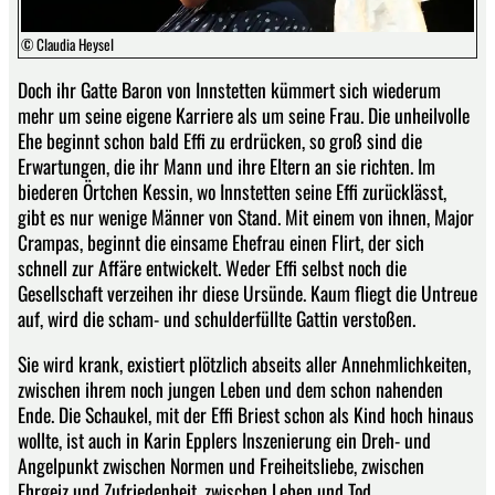
© Claudia Heysel
Doch ihr Gatte Baron von Innstetten kümmert sich wiederum
mehr um seine eigene Karriere als um seine Frau. Die unheilvolle
Ehe beginnt schon bald Effi zu erdrücken, so groß sind die
Erwartungen, die ihr Mann und ihre Eltern an sie richten. Im
biederen Örtchen Kessin, wo Innstetten seine Effi zurücklässt,
gibt es nur wenige Männer von Stand. Mit einem von ihnen, Major
Crampas, beginnt die einsame Ehefrau einen Flirt, der sich
schnell zur Affäre entwickelt. Weder Effi selbst noch die
Gesellschaft verzeihen ihr diese Ursünde. Kaum fliegt die Untreue
auf, wird die scham- und schulderfüllte Gattin verstoßen.
Sie wird krank, existiert plötzlich abseits aller Annehmlichkeiten,
zwischen ihrem noch jungen Leben und dem schon nahenden
Ende. Die Schaukel, mit der Effi Briest schon als Kind hoch hinaus
wollte, ist auch in Karin Epplers Inszenierung ein Dreh- und
Angelpunkt zwischen Normen und Freiheitsliebe, zwischen
Ehrgeiz und Zufriedenheit, zwischen Leben und Tod.