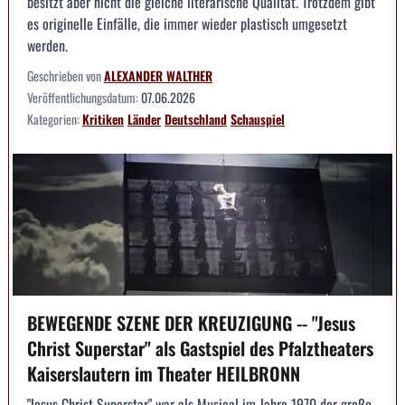
besitzt aber nicht die gleiche literarische Qualität. Trotzdem gibt
es originelle Einfälle, die immer wieder plastisch umgesetzt
werden.
Geschrieben von
ALEXANDER WALTHER
Veröffentlichungsdatum:
07.06.2026
Kategorien:
Kritiken
Länder
Deutschland
Schauspiel
BEWEGENDE SZENE DER KREUZIGUNG -- "Jesus
Christ Superstar" als Gastspiel des Pfalztheaters
Kaiserslautern im Theater HEILBRONN
"Jesus Christ Superstar" war als Musical im Jahre 1970 der große