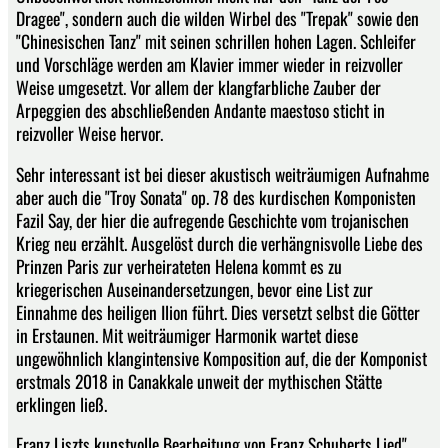
Dragee", sondern auch die wilden Wirbel des "Trepak" sowie den
"Chinesischen Tanz" mit seinen schrillen hohen Lagen. Schleifer
und Vorschläge werden am Klavier immer wieder in reizvoller
Weise umgesetzt. Vor allem der klangfarbliche Zauber der
Arpeggien des abschließenden Andante maestoso sticht in
reizvoller Weise hervor.
Sehr interessant ist bei dieser akustisch weiträumigen Aufnahme
aber auch die "Troy Sonata" op. 78 des kurdischen Komponisten
Fazil Say, der hier die aufregende Geschichte vom trojanischen
Krieg neu erzählt. Ausgelöst durch die verhängnisvolle Liebe des
Prinzen Paris zur verheirateten Helena kommt es zu
kriegerischen Auseinandersetzungen, bevor eine List zur
Einnahme des heiligen Ilion führt. Dies versetzt selbst die Götter
in Erstaunen. Mit weiträumiger Harmonik wartet diese
ungewöhnlich klangintensive Komposition auf, die der Komponist
erstmals 2018 in Canakkale unweit der mythischen Stätte
erklingen ließ.
Franz Liszts kunstvolle Bearbeitung von Franz Schuberts Lied"