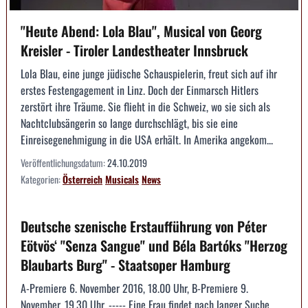
"Heute Abend: Lola Blau", Musical von Georg
Kreisler - Tiroler Landestheater Innsbruck
Lola Blau, eine junge jüdische Schauspielerin, freut sich auf ihr
erstes Festengagement in Linz. Doch der Einmarsch Hitlers
zerstört ihre Träume. Sie flieht in die Schweiz, wo sie sich als
Nachtclubsängerin so lange durchschlägt, bis sie eine
Einreisegenehmigung in die USA erhält. In Amerika angekom...
Veröffentlichungsdatum:
24.10.2019
Kategorien:
Österreich
Musicals
News
Deutsche szenische Erstaufführung von Péter
Eötvös‘ "Senza Sangue" und Béla Bartóks "Herzog
Blaubarts Burg" - Staatsoper Hamburg
A-Premiere 6. November 2016, 18.00 Uhr, B-Premiere 9.
November, 19.30 Uhr. ----- Eine Frau findet nach langer Suche