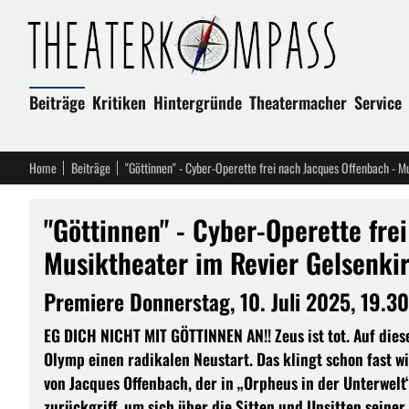
Beiträge
Kritiken
Hintergründe
Theatermacher
Service
Home
Beiträge
"Göttinnen" - Cyber-Operette frei nach Jacques Offenbach - M
"Göttinnen" - Cyber-Operette fre
Musiktheater im Revier Gelsenki
Premiere Donnerstag, 10. Juli 2025, 19.30
EG DICH NICHT MIT GÖTTINNEN AN!! Zeus ist tot. Auf die
Olymp einen radikalen Neustart. Das klingt schon fast wi
von Jacques Offenbach, der in „Orpheus in der Unterwel
zurückgriff, um sich über die Sitten und Unsitten seiner