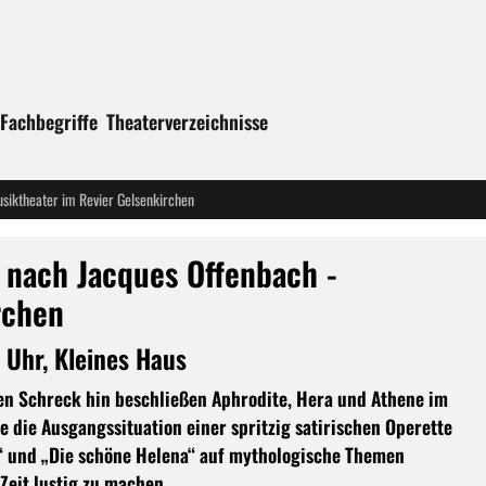
Fachbegriffe
Theaterverzeichnisse
usiktheater im Revier Gelsenkirchen
i nach Jacques Offenbach -
rchen
 Uhr, Kleines Haus
sen Schreck hin beschließen Aphrodite, Hera und Athene im
e die Ausgangssituation einer spritzig satirischen Operette
t“ und „Die schöne Helena“ auf mythologische Themen
 Zeit lustig zu machen.