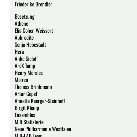
Friederike Brendler
Besetzung
Athene
Elia Cohen Weissert
Aphrodite
Sonja Hebestadt
Hera
Anke Sieloff
AreX Tamp
Henry Morales
Moiren
Thomas Brinkmann
Artur Göpel
Annette Kaerger-Steinhoff
Birgit Klemp
Ensembles
MiR Statisterie
Neue Philharmonie Westfalen
MiR-LAB Team