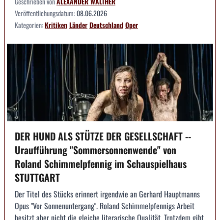
Geschrieben von
ALEXANDER WALTHER
Veröffentlichungsdatum:
08.06.2026
Kategorien:
Kritiken
Länder
Deutschland
Oper
DER HUND ALS STÜTZE DER GESELLSCHAFT --
Uraufführung "Sommersonnenwende" von
Roland Schimmelpfennig im Schauspielhaus
STUTTGART
Der Titel des Stücks erinnert irgendwie an Gerhard Hauptmanns
Opus "Vor Sonnenuntergang". Roland Schimmelpfennigs Arbeit
besitzt aber nicht die gleiche literarische Qualität. Trotzdem gibt