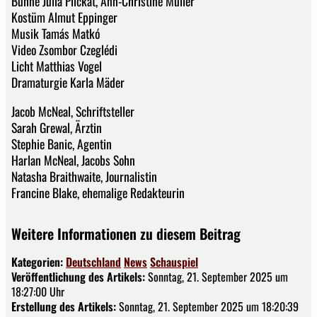
Bühne Julia Plickat, Ann-Christine Müller
Kostüm Almut Eppinger
Musik Tamás Matkó
Video Zsombor Czeglédi
Licht Matthias Vogel
Dramaturgie Karla Mäder
Jacob McNeal, Schriftsteller
Sarah Grewal, Ärztin
Stephie Banic, Agentin
Harlan McNeal, Jacobs Sohn
Natasha Braithwaite, Journalistin
Francine Blake, ehemalige Redakteurin
Weitere Informationen zu diesem Beitrag
Kategorien:
Deutschland
News
Schauspiel
Veröffentlichung des Artikels:
Sonntag, 21. September 2025 um
18:27:00 Uhr
Erstellung des Artikels:
Sonntag, 21. September 2025 um 18:20:39