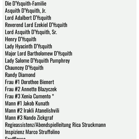
Die D’Ysquith-Familie
Asquith D‘Ysquith, Jr.
Lord Adalbert D’Ysquith
Reverend Lord Ezekiel D’Ysquith
Lord Asquith D’Ysquith, Sr.
Henry D’Ysquith
Lady Hyacinth D’Ysquith
Major Lord Bartholomew D’Ysquith
Lady Salome D’Ysquith Pumphrey
Chauncey D‘Ysquith
Randy Diamond
Frau #1 Dorothee Bienert
Frau #2 Annette Blazyczek
Frau #3 Xenia Cumento *
Mann #1 Jakob Kunath
Mann #2 Irakli Atanelishvili
Mann #3 Nando Zickgraf
Regieassistenz/Abendspielleitung Rica Struckmann
Inspizienz Marco Struffolino
Souffleuse