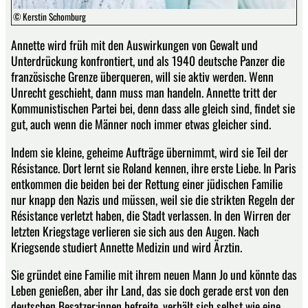
© Kerstin Schomburg
Annette wird früh mit den Auswirkungen von Gewalt und
Unterdrückung konfrontiert, und als 1940 deutsche Panzer die
französische Grenze überqueren, will sie aktiv werden. Wenn
Unrecht geschieht, dann muss man handeln. Annette tritt der
Kommunistischen Partei bei, denn dass alle gleich sind, findet sie
gut, auch wenn die Männer noch immer etwas gleicher sind.
Indem sie kleine, geheime Aufträge übernimmt, wird sie Teil der
Résistance. Dort lernt sie Roland kennen, ihre erste Liebe. In Paris
entkommen die beiden bei der Rettung einer jüdischen Familie
nur knapp den Nazis und müssen, weil sie die strikten Regeln der
Résistance verletzt haben, die Stadt verlassen. In den Wirren der
letzten Kriegstage verlieren sie sich aus den Augen. Nach
Kriegsende studiert Annette Medizin und wird Ärztin.
Sie gründet eine Familie mit ihrem neuen Mann Jo und könnte das
Leben genießen, aber ihr Land, das sie doch gerade erst von den
deutschen Besatzer:innen befreite, verhält sich selbst wie eine