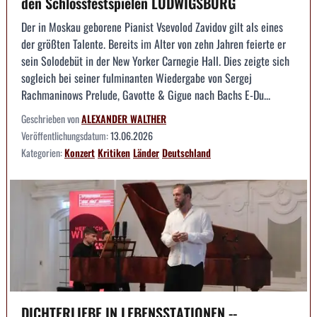
den Schlossfestspielen LUDWIGSBURG
Der in Moskau geborene Pianist Vsevolod Zavidov gilt als eines
der größten Talente. Bereits im Alter von zehn Jahren feierte er
sein Solodebüt in der New Yorker Carnegie Hall. Dies zeigte sich
sogleich bei seiner fulminanten Wiedergabe von Sergej
Rachmaninows Prelude, Gavotte & Gigue nach Bachs E-Du...
Geschrieben von
ALEXANDER WALTHER
Veröffentlichungsdatum:
13.06.2026
Kategorien:
Konzert
Kritiken
Länder
Deutschland
DICHTERLIEBE IN LEBENSSTATIONEN --