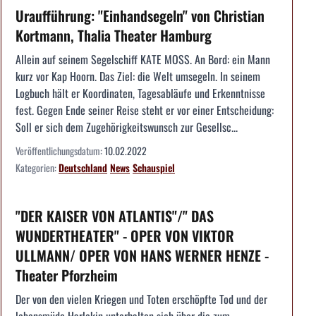
Uraufführung: "Einhandsegeln" von Christian
Kortmann, Thalia Theater Hamburg
Allein auf seinem Segelschiff KATE MOSS. An Bord: ein Mann
kurz vor Kap Hoorn. Das Ziel: die Welt umsegeln. In seinem
Logbuch hält er Koordinaten, Tagesabläufe und Erkenntnisse
fest. Gegen Ende seiner Reise steht er vor einer Entscheidung:
Soll er sich dem Zugehörigkeitswunsch zur Gesellsc...
Veröffentlichungsdatum:
10.02.2022
Kategorien:
Deutschland
News
Schauspiel
"DER KAISER VON ATLANTIS"/" DAS
WUNDERTHEATER" - OPER VON VIKTOR
ULLMANN/ OPER VON HANS WERNER HENZE -
Theater Pforzheim
Der von den vielen Kriegen und Toten erschöpfte Tod und der
lebensmüde Harlekin unterhalten sich über die zum