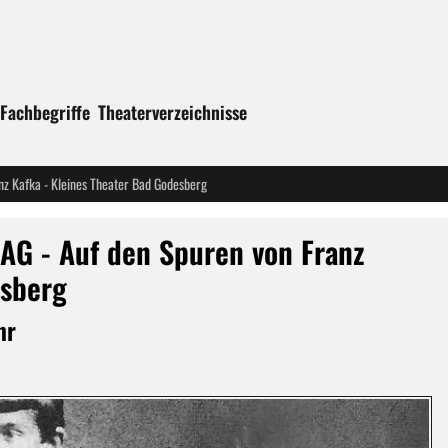
Fachbegriffe
Theaterverzeichnisse
z Kafka - Kleines Theater Bad Godesberg
G - Auf den Spuren von Franz
esberg
hr