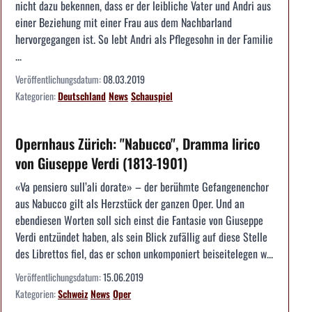
nicht dazu bekennen, dass er der leibliche Vater und Andri aus
einer Beziehung mit einer Frau aus dem Nachbarland
hervorgegangen ist. So lebt Andri als Pflegesohn in der Familie
...
Veröffentlichungsdatum:
08.03.2019
Kategorien:
Deutschland
News
Schauspiel
Opernhaus Zürich: "Nabucco", Dramma lirico
von Giuseppe Verdi (1813-1901)
«Va pensiero sull’ali dorate» – der berühmte Gefangenenchor
aus Nabucco gilt als Herzstück der ganzen Oper. Und an
ebendiesen Worten soll sich einst die Fantasie von Giuseppe
Verdi entzündet haben, als sein Blick zufällig auf diese Stelle
des Librettos fiel, das er schon unkomponiert beiseitelegen w...
Veröffentlichungsdatum:
15.06.2019
Kategorien:
Schweiz
News
Oper