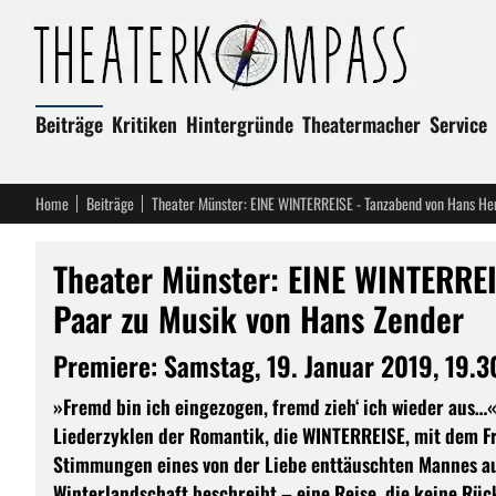
Beiträge
Kritiken
Hintergründe
Theatermacher
Service
Home
Beiträge
Theater Münster: EINE WINTERREISE - Tanzabend von Hans He
Theater Münster: EINE WINTERREI
Paar zu Musik von Hans Zender
Premiere: Samstag, 19. Januar 2019, 19.
»Fremd bin ich eingezogen, fremd zieh‘ ich wieder aus…
Liederzyklen der Romantik, die WINTERREISE, mit dem F
Stimmungen eines von der Liebe enttäuschten Mannes auf
Winterlandschaft beschreibt – eine Reise, die keine Rüc