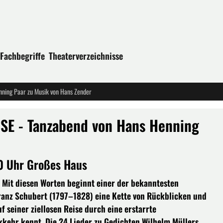
Fachbegriffe
Theaterverzeichnisse
nning Paar zu Musik von Hans Zender
SE - Tanzabend von Hans Henning
30 Uhr Großes Haus
« Mit diesen Worten beginnt einer der bekanntesten
ranz Schubert (1797–1828) eine Kette von Rückblicken und
 seiner ziellosen Reise durch eine erstarrte
kkehr kennt. Die 24 Lieder zu Gedichten Wilhelm Müllers