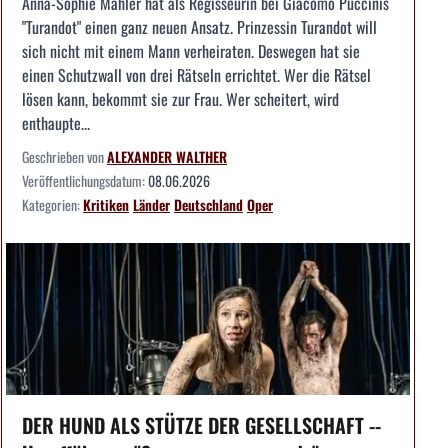
Anna-Sophie Mahler hat als Regisseurin bei Giacomo Puccinis
"Turandot" einen ganz neuen Ansatz. Prinzessin Turandot will
sich nicht mit einem Mann verheiraten. Deswegen hat sie
einen Schutzwall von drei Rätseln errichtet. Wer die Rätsel
lösen kann, bekommt sie zur Frau. Wer scheitert, wird
enthaupte...
Geschrieben von
ALEXANDER WALTHER
Veröffentlichungsdatum:
08.06.2026
Kategorien:
Kritiken
Länder
Deutschland
Oper
DER HUND ALS STÜTZE DER GESELLSCHAFT --