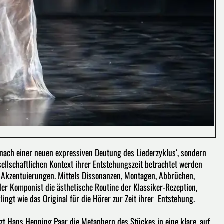
 nach einer neuen expressiven Deutung des Liederzyklus‘, sondern
sellschaftlichen Kontext ihrer Entstehungszeit betrachtet werden
t Akzentuierungen. Mittels Dissonanzen, Montagen, Abbrüchen,
r Komponist die ästhetische Routine der Klassiker-Rezeption,
ngt wie das Original für die Hörer zur Zeit ihrer Entstehung.
tzt Hans Henning Paar die Metaphern des Stückes in eine klare, auf