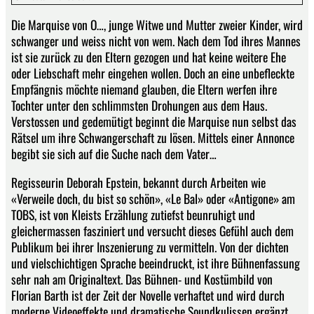
Die Marquise von O…, junge Witwe und Mutter zweier Kinder, wird
schwanger und weiss nicht von wem. Nach dem Tod ihres Mannes
ist sie zurück zu den Eltern gezogen und hat keine weitere Ehe
oder Liebschaft mehr eingehen wollen. Doch an eine unbefleckte
Empfängnis möchte niemand glauben, die Eltern werfen ihre
Tochter unter den schlimmsten Drohungen aus dem Haus.
Verstossen und gedemütigt beginnt die Marquise nun selbst das
Rätsel um ihre Schwangerschaft zu lösen. Mittels einer Annonce
begibt sie sich auf die Suche nach dem Vater…
Regisseurin Deborah Epstein, bekannt durch Arbeiten wie
«Verweile doch, du bist so schön», «Le Bal» oder «Antigone» am
TOBS, ist von Kleists Erzählung zutiefst beunruhigt und
gleichermassen fasziniert und versucht dieses Gefühl auch dem
Publikum bei ihrer Inszenierung zu vermitteln. Von der dichten
und vielschichtigen Sprache beeindruckt, ist ihre Bühnenfassung
sehr nah am Originaltext. Das Bühnen- und Kostümbild von
Florian Barth ist der Zeit der Novelle verhaftet und wird durch
moderne Videoeffekte und dramatische Soundkulissen ergänzt.