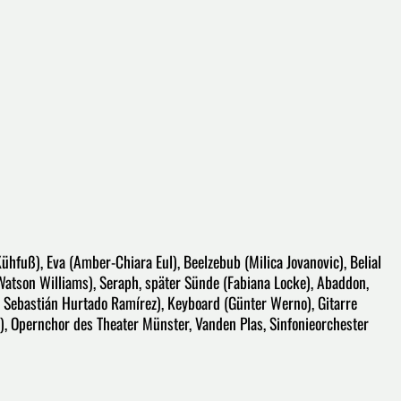
hfuß), Eva (Amber-Chiara Eul), Beelzebub (Milica Jovanovic), Belial
 Watson Williams), Seraph, später Sünde (Fabiana Locke), Abaddon,
an Sebastián Hurtado Ramírez), Keyboard (Günter Werno), Gitarre
ll), Opernchor des Theater Münster, Vanden Plas, Sinfonieorchester