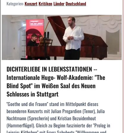
Kategorien:
Konzert
Kritiken
Länder
Deutschland
DICHTERLIEBE IN LEBENSSTATIONEN --
Internationale Hugo- Wolf-Akademie: "The
Blind Spot" im Weißen Saal des Neuen
Schlosses in Stuttgart
"Goethe und die Frauen" stand im Mittelpunkt dieses
besonderen Konzerts mit Julian Pregardien (Tenor), Julia
Nachtmann (Sprecherin) und Kristian Bezuidenhout
(Hammerflügel). Gleich zu Beginn faszinierte der "Prolog in
Leipzig: Käthchen" mit Franz Schuberts "Willkommen und