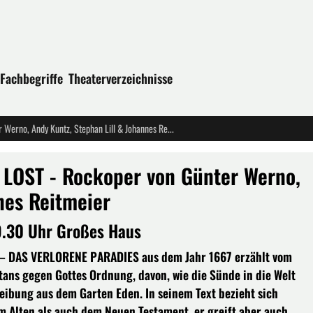
Fachbegriffe
Theaterverzeichnisse
Theater Münster: LAST PARADISE LOST - Rockoper von Günter Werno, Andy Kuntz, Stephan Lill & Johannes Reitmeier
 LOST - Rockoper von Günter Werno,
nes Reitmeier
9.30 Uhr Großes Haus
 – DAS VERLORENE PARADIES aus dem Jahr 1667 erzählt vom
tans gegen Gottes Ordnung, davon, wie die Sünde in die Welt
ibung aus dem Garten Eden. In seinem Text bezieht sich
m Alten als auch dem Neuen Testament, er greift aber auch