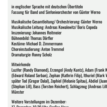
in englischer Sprache mit deutschen Übertiteln
Fassung für Band und Sinfonieorchester von Günter Werno
Musikalische Gesamtleitung/ Orchestrierung: Günter Werno
Musikalische Leitung: Andreas Kowalewitz/ Boris Cepeda
Inszenierung: Johannes Reitmeier
Bühnenbild: Thomas Dörfler
Kostüme: Michael D. Zimmermann
Choreinstudierung: Anton Tremmel
Dramaturgie: Ronny Scholz
Mitwirkende
Luzifer (Randy Diamond), Erzengel (Andy Kuntz), Adam (Frank Kü
(Edward Roland Serban), Zephan (Kathrin Filip), Ithuriel (Mark
später Tod (Gregor Dalal), Zophiel (Melanie Spitau), Abdiel (Ju
(Stephan Lill), Bass (Torsten Reichert), Schlagzeug (Andreas Li
Münster
Weitere Vorstellungen im Dezember:
17. Dezember, 19.30 Uhr, Großes Haus