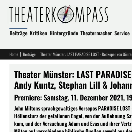
Beiträge
Kritiken
Hintergründe
Theatermacher
Service
Home
Beiträge
Theater Münster: LAST PARADISE
Andy Kuntz, Stephan Lill & Johan
Premiere: Samstag, 11. Dezember 2021, 1
John Miltons sprachgewaltiges Versepos PARADISE LOST
Höllensturz der gefallenen Engel, von der Auflehnung Sa
kam, und der Versuchung Adam und Evas und ihrer Vertre
Milton auf verschiedene biblische Quellen sowohl aus de