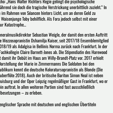
cho: „Hans Walter Richters Regie gelingt die psychologische
rend sie doch die tragische Verstrickung unerbittlich zuzieht.“ In
 im Rahmen von Séancen hinters Licht, um an deren Geld zu
aisenjunge Toby behilflich. Als Fora jedoch selbst mit einer
zur Katastrophe…
eneralmusikdirektor Sebastian Weigle, der damit den ersten Auftritt
e Mezzosopranistin Dshamilja Kaiser, seit 2017/18 Ensemblemitglied
18/19 als Adalgisa in Bellinis Norma zurück nach Frankfurt. In der
Fachkollegin Claire Barnett-Jones ab. Die Stipendiatin des Harewood
 damit ihr Debüt im Haus am Willy-Brandt-Platz vor. 2017 erhielt
Darstellung der Marie in Zimmermanns Die Soldaten bei den
Publikum kennt die deutsche Koloratursopranistin als Blonde (Die
uberflöte 2018). Auch der britische Bariton Simon Neal ist neben
uisburg und der Oper Leipzig regelmäßiger Gast in Frankfurt, wo er
n auftrat. In allen weiteren Partien sind fast ausschließlich
lbesetzungen – zu erleben.
 englischer Sprache mit deutschen und englischen Übertiteln