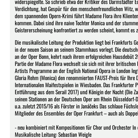
widerspiegelte. So schrieb etwa der Kritiker des Darmstädter E
Verdichtung, hat Gespür für den menschenfreundlichen Witz, wäh
dem spannenden Opern-Krimi führt Madame Flora ihre Klienten
kommen. Dabei sind ihre naive Tochter Monica und der stumme W
Geistererscheinung konfrontiert zu werden scheint, kommt es 
Die musikalische Leitung der Produktion liegt bei Frankfurts G
in der neuen Saison an seinem Stammhaus vorlegt. Die deutsch
an der Oper Bonn, kehrt nach ihrem erfolgreichen Hausdebüt 20
Partie der Madame Flora wechselt sie sich mit ihrer britischen 
Artists Programme an der English National Opera in London legt
Gloria Rehm (Monica) den renommierten FAUST-Preis für Ihre 
Internationalen Maifestspielen in Wiesbaden. Das Frankfurter 
Entführung aus dem Serail 2017) und Königin der Nacht (Die Za
seinen Stationen an der Deutschen Oper am Rhein Düsseldorf-D
u.a. zuletzt 2015/16 als Förster in Janáčeks Das schlaue Füchslei
Mitglieder des Ensembles der Oper Frankfurt – auch als Doppe
- neu kombiniert mit Kompositionen für Chor und Orchester In
Musikalische Leitung: Sebastian Weigle