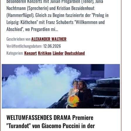
besonderen Konzerts mit Julian Pregardien (Tenor), Julia
Nachtmann (Sprecherin) und Kristian Bezuidenhout
(Hammerflügel). Gleich zu Beginn faszinierte der "Prolog in
Leipzig: Käthchen" mit Franz Schuberts "Willkommen und
Abschied", wo Pregardien mi...
Geschrieben von
ALEXANDER WALTHER
Veröffentlichungsdatum:
12.06.2026
Kategorien:
Konzert
Kritiken
Länder
Deutschland
WELTUMFASSENDES DRAMA Premiere
"Turandot" von Giacomo Puccini in der