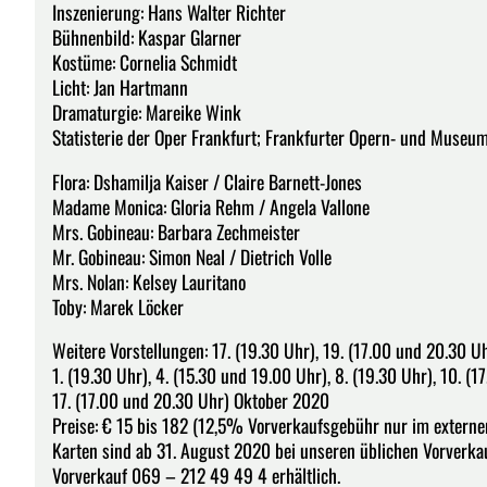
Inszenierung: Hans Walter Richter
Bühnenbild: Kaspar Glarner
Kostüme: Cornelia Schmidt
Licht: Jan Hartmann
Dramaturgie: Mareike Wink
Statisterie der Oper Frankfurt; Frankfurter Opern- und Museu
Flora: Dshamilja Kaiser / Claire Barnett-Jones
Madame Monica: Gloria Rehm / Angela Vallone
Mrs. Gobineau: Barbara Zechmeister
Mr. Gobineau: Simon Neal / Dietrich Volle
Mrs. Nolan: Kelsey Lauritano
Toby: Marek Löcker
Weitere Vorstellungen: 17. (19.30 Uhr), 19. (17.00 und 20.30 U
1. (19.30 Uhr), 4. (15.30 und 19.00 Uhr), 8. (19.30 Uhr), 10. (1
17. (17.00 und 20.30 Uhr) Oktober 2020
Preise: € 15 bis 182 (12,5% Vorverkaufsgebühr nur im externe
Karten sind ab 31. August 2020 bei unseren üblichen Vorverkau
Vorverkauf 069 – 212 49 49 4 erhältlich.