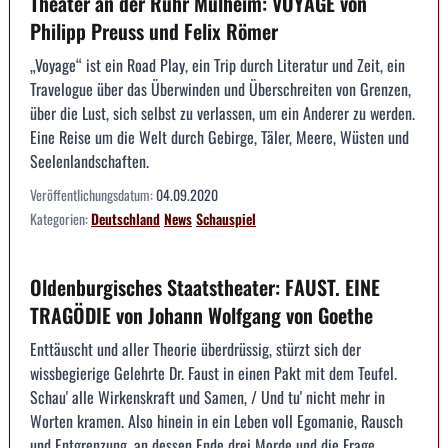
Theater an der Ruhr Mülheim: VOYAGE von
Philipp Preuss und Felix Römer
„Voyage“ ist ein Road Play, ein Trip durch Literatur und Zeit, ein
Travelogue über das Überwinden und Überschreiten von Grenzen,
über die Lust, sich selbst zu verlassen, um ein Anderer zu werden.
Eine Reise um die Welt durch Gebirge, Täler, Meere, Wüsten und
Seelenlandschaften.
Veröffentlichungsdatum:
04.09.2020
Kategorien:
Deutschland
News
Schauspiel
Oldenburgisches Staatstheater: FAUST. EINE
TRAGÖDIE von Johann Wolfgang von Goethe
Enttäuscht und aller Theorie überdrüssig, stürzt sich der
wissbegierige Gelehrte Dr. Faust in einen Pakt mit dem Teufel.
Schau' alle Wirkenskraft und Samen, / Und tu' nicht mehr in
Worten kramen. Also hinein in ein Leben voll Egomanie, Rausch
und Entgrenzung, an dessen Ende drei Morde und die Frage ...