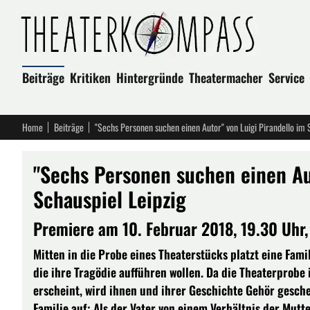
Beiträge
Kritiken
Hintergründe
Theatermacher
Service
Home
Beiträge
"Sechs Personen suchen einen Autor" von Luigi Pirandello im 
"Sechs Personen suchen einen Aut
Schauspiel Leipzig
Premiere am 10. Februar 2018, 19.30 Uhr
Mitten in die Probe eines Theaterstücks platzt eine Fam
die ihre Tragödie aufführen wollen. Da die Theaterprob
erscheint, wird ihnen und ihrer Geschichte Gehör gesch
Familie auf: Als der Vater von einem Verhältnis der Mutte