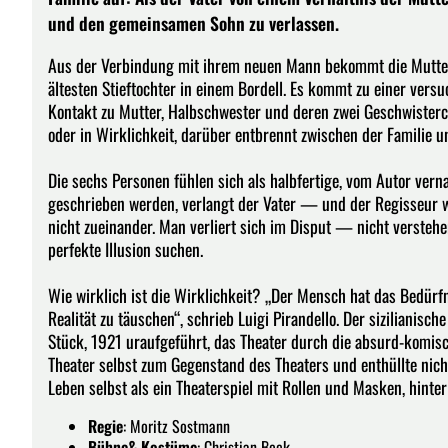
und den gemeinsamen Sohn zu verlassen.
Aus der Verbindung mit ihrem neuen Mann bekommt die Mutter d
ältesten Stieftochter in einem Bordell. Es kommt zu einer ve
Kontakt zu Mutter, Halbschwester und deren zwei Geschwisterch
oder in Wirklichkeit, darüber entbrennt zwischen der Familie u
Die sechs Personen fühlen sich als halbfertige, vom Autor vern
geschrieben werden, verlangt der Vater — und der Regisseur 
nicht zueinander. Man verliert sich im Disput — nicht versteh
perfekte Illusion suchen.
Wie wirklich ist die Wirklichkeit? „Der Mensch hat das Bedürfn
Realität zu täuschen“, schrieb Luigi Pirandello. Der sizilianisc
Stück, 1921 uraufgeführt, das Theater durch die absurd-komis
Theater selbst zum Gegenstand des Theaters und enthüllte nicht
Leben selbst als ein Theaterspiel mit Rollen und Masken, hinte
Regie
: Moritz Sostmann
Bühne
& Kostüme
: Christian Beck