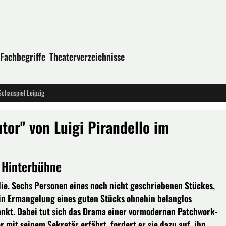
Fachbegriffe
Theaterverzeichnisse
Schauspiel Leipzig
or" von Luigi Pirandello im
, Hinterbühne
ilie. Sechs Personen eines noch nicht geschriebenen Stückes,
e in Ermangelung eines guten Stücks ohnehin belanglos
enkt. Dabei tut sich das Drama einer vormodernen Patchwork-
r mit seinem Sekretär erfährt, fordert er sie dazu auf, ihn