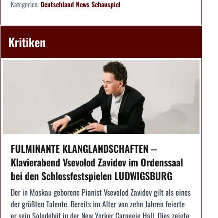
Kategorien:
Deutschland
News
Schauspiel
Kritiken
FULMINANTE KLANGLANDSCHAFTEN --
Klavierabend Vsevolod Zavidov im Ordenssaal
bei den Schlossfestspielen LUDWIGSBURG
Der in Moskau geborene Pianist Vsevolod Zavidov gilt als eines
der größten Talente. Bereits im Alter von zehn Jahren feierte
er sein Solodebüt in der New Yorker Carnegie Hall. Dies zeigte