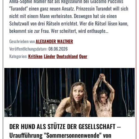
Anna-Sophie Mahler hat als Regisseurin bei Giacomo Puccinis
"Turandot" einen ganz neuen Ansatz. Prinzessin Turandot will sich
nicht mit einem Mann verheiraten. Deswegen hat sie einen
Schutzwall von drei Rätseln errichtet. Wer die Rätsel lösen kann,
bekommt sie zur Frau. Wer scheitert, wird enthaupte...
Geschrieben von
ALEXANDER WALTHER
Veröffentlichungsdatum:
08.06.2026
Kategorien:
Kritiken
Länder
Deutschland
Oper
DER HUND ALS STÜTZE DER GESELLSCHAFT --
Uraufführung "Sommersonnenwende" von